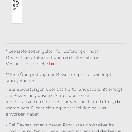
Hos
79,
90
e
€
Pur
e
Vin
tag
e
Sch
war
z
* Die Lieferzeiten gelten für Lieferungen nach
Deutschland. Informationen zu Lieferzeiten &
Versandkosten siehe
hier
.
** Eine Überprüfung der Bewertungen hat wie folgt
stattgefunden:
- Bei Bewertungen über das Portal Shopauskunft erfolgt
die Bewertung unseres Shops über einen
individualisierten Link, den nur Verbraucher erhalten, die
Waren oder Dienstleistungen tatsächlich bei uns
erworben haben.
- Bei Bewertungen unserer Produkte unmittelbar im
Shop überprüfen wir jede Bewertung anhand der bei der