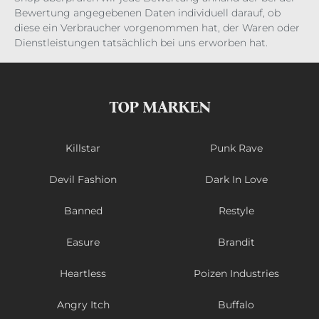
Bewertung angegebenen Daten individuell darauf, ob
diese ein Verbraucher vorgenommen hat, der Waren oder
Dienstleistungen tatsächlich bei uns erworben hat.
TOP MARKEN
Killstar
Punk Rave
Devil Fashion
Dark In Love
Banned
Restyle
Easure
Brandit
Heartless
Poizen Industries
Angry Itch
Buffalo