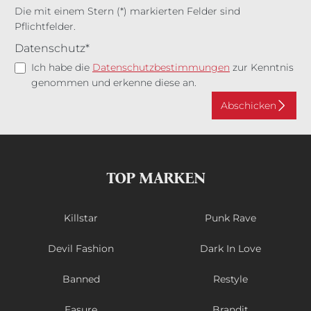
Die mit einem Stern (*) markierten Felder sind
Pflichtfelder.
Datenschutz*
Ich habe die
Datenschutzbestimmungen
zur Kenntnis
genommen und erkenne diese an.
Abschicken
TOP MARKEN
Killstar
Punk Rave
Devil Fashion
Dark In Love
Banned
Restyle
Easure
Brandit