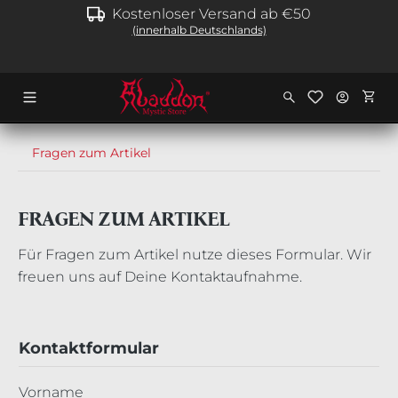
Kostenloser Versand ab €50
alt springen
(innerhalb Deutschlands)
Ware
Fragen zum Artikel
FRAGEN ZUM ARTIKEL
Für Fragen zum Artikel nutze dieses Formular. Wir
freuen uns auf Deine Kontaktaufnahme.
Kontaktformular
Vorname