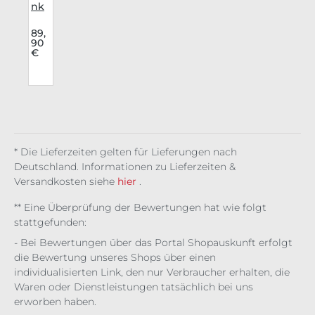
nk
v
Rav
e
89,
90
e
We
€
ste
Ap
ex
a
Nex
us
i
* Die Lieferzeiten gelten für Lieferungen nach
Deutschland. Informationen zu Lieferzeiten &
Versandkosten siehe
hier
.
** Eine Überprüfung der Bewertungen hat wie folgt
stattgefunden:
- Bei Bewertungen über das Portal Shopauskunft erfolgt
die Bewertung unseres Shops über einen
individualisierten Link, den nur Verbraucher erhalten, die
Waren oder Dienstleistungen tatsächlich bei uns
erworben haben.