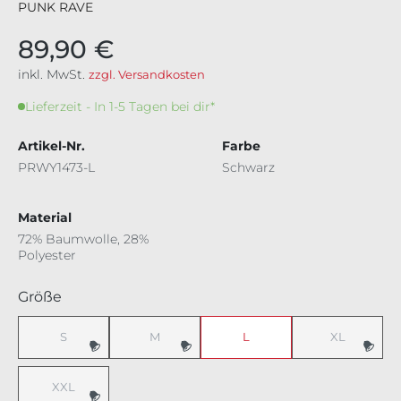
PUNK RAVE
89,90 €
inkl. MwSt.
zzgl. Versandkosten
Lieferzeit - In 1-5 Tagen bei dir*
Artikel-Nr.
Farbe
PRWY1473-L
Schwarz
Material
72% Baumwolle, 28%
Polyester
auswählen
Größe
S
M
L
XL
(Diese Option ist zurzeit nicht verfügbar.)
(Diese Option ist zurzeit nicht verfügbar.)
(Diese Option 
XXL
(Diese Option ist zurzeit nicht verfügbar.)