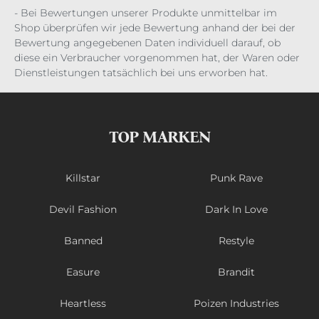
- Bei Bewertungen unserer Produkte unmittelbar im
Shop überprüfen wir jede Bewertung anhand der bei der
Bewertung angegebenen Daten individuell darauf, ob
diese ein Verbraucher vorgenommen hat, der Waren oder
Dienstleistungen tatsächlich bei uns erworben hat.
TOP MARKEN
Killstar
Punk Rave
Devil Fashion
Dark In Love
Banned
Restyle
Easure
Brandit
Heartless
Poizen Industries