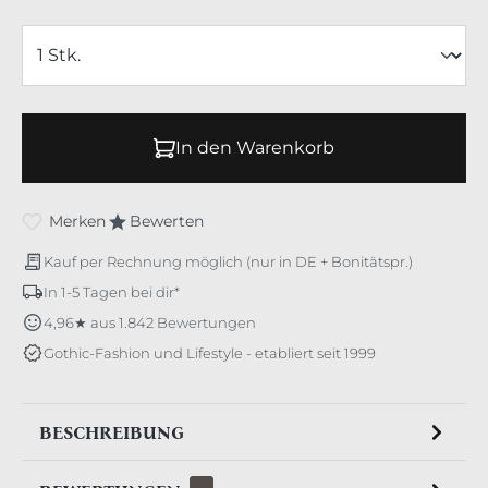
In den Warenkorb
Merken
Bewerten
Kauf per Rechnung möglich (nur in DE + Bonitätspr.)
In 1-5 Tagen bei dir*
4,96★ aus 1.842 Bewertungen
Gothic-Fashion und Lifestyle - etabliert seit 1999
BESCHREIBUNG