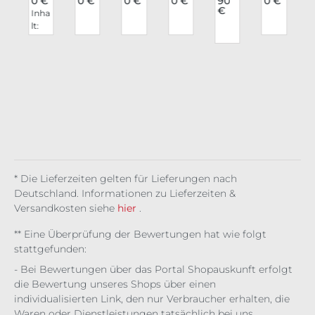
€
0 €
0 €
0 €
0 €
90
0 €
tke
ino
chu
mst
n
n
€
Inha
e
rze
x
he
ulp
Cap
Gre
lt:
o
Va
Tas
Wel
en
e
y
T
0.27
mp
se
co
Ser
San
Cris
5 kg
ire
Pur
me
aph
na
tal
(36,0
Tea
ple
The
ina
3
0 € /
rs
Stri
Nig
Mo
1 kg)
Sta
pe
ht
nat
b
d
e
25c
Bat
m
Wi
ng
* Die Lieferzeiten gelten für Lieferungen nach
Deutschland. Informationen zu Lieferzeiten &
Versandkosten siehe
hier
.
** Eine Überprüfung der Bewertungen hat wie folgt
stattgefunden:
- Bei Bewertungen über das Portal Shopauskunft erfolgt
die Bewertung unseres Shops über einen
individualisierten Link, den nur Verbraucher erhalten, die
Waren oder Dienstleistungen tatsächlich bei uns