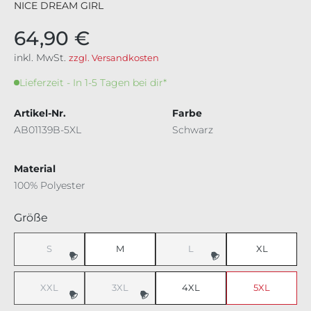
NICE DREAM GIRL
64,90 €
inkl. MwSt.
zzgl. Versandkosten
Lieferzeit - In 1-5 Tagen bei dir*
Artikel-Nr.
Farbe
AB01139B-5XL
Schwarz
Material
100% Polyester
auswählen
Größe
S
M
L
XL
(Diese Option ist zurzeit nicht verfügbar.)
(Diese Option ist zurzeit nicht v
XXL
3XL
4XL
5XL
(Diese Option ist zurzeit nicht verfügbar.)
(Diese Option ist zurzeit nicht verfügbar.)