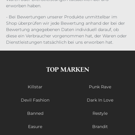
erworben haben.
- Bei Bewertungen unserer Produkte unmittelbar im
Shop überprüfen wir jede Bewertung anhand der bei der
Bewertung angegebenen Daten individuell darauf, ob
diese ein Verbraucher vorgenommen hat, der Waren oder
Dienstleistungen tatsächlich bei uns erworben hat.
TOP MARKEN
Killstar
Punk Rave
Devil Fashion
Dark In Love
Banned
Restyle
Easure
Brandit