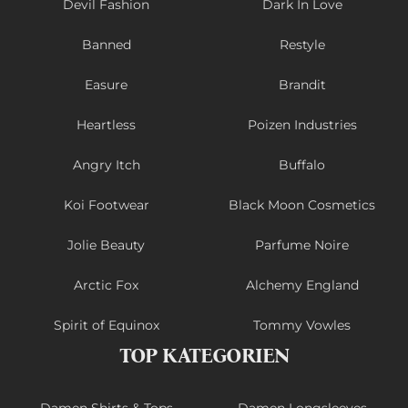
Devil Fashion
Dark In Love
Banned
Restyle
Easure
Brandit
Heartless
Poizen Industries
Angry Itch
Buffalo
Koi Footwear
Black Moon Cosmetics
Jolie Beauty
Parfume Noire
Arctic Fox
Alchemy England
Spirit of Equinox
Tommy Vowles
TOP KATEGORIEN
Damen Shirts & Tops
Damen Longsleeves