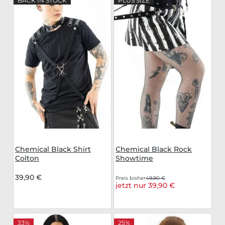
BACK IN STOCK
PLUS SIZE
Chemical Black Shirt
Chemical Black Rock
Colton
Showtime
39,90 €
Preis bisher
49,90 €
jetzt nur 39,90 €
33%
25%