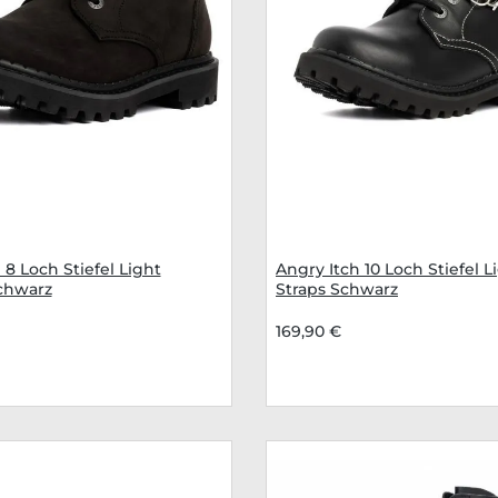
 8 Loch Stiefel Light
Angry Itch 10 Loch Stiefel L
chwarz
Straps Schwarz
169,90 €