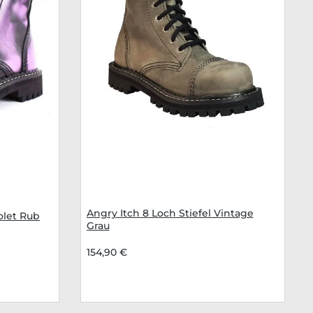
Angry Itch 8 Loch Stiefel Vintage
olet Rub
Grau
154,90 €