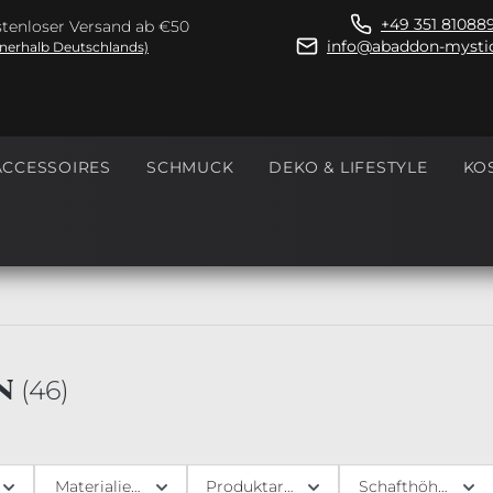
+49 351 81088
tenloser Versand ab €50
info@abaddon-mystic
nnerhalb Deutschlands)
ACCESSOIRES
SCHMUCK
DEKO & LIFESTYLE
KO
EN
(
46
)
Materialien
Produktart
Schafthöhe