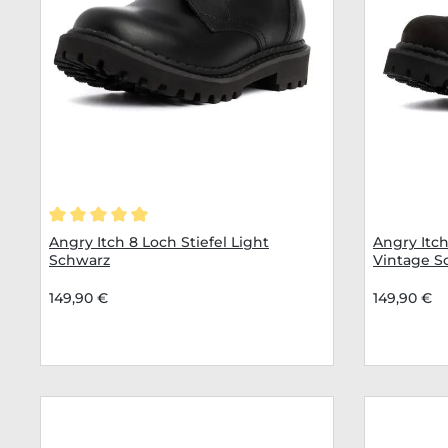
Durchschnittliche Bewertung von 5 von 5 Sternen
Angry Itch 8 Loch Stiefel Light
Angry Itch
Schwarz
Vintage S
149,90 €
149,90 €