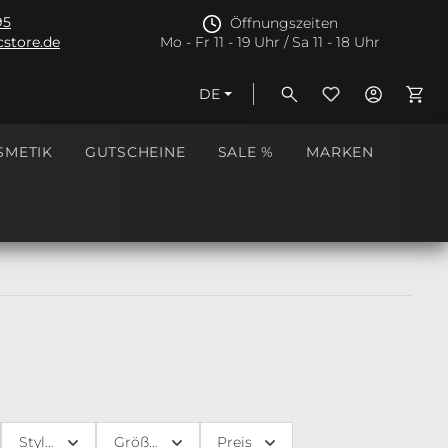
95
Öffnungszeiten
store.de
Mo - Fr 11 - 19 Uhr / Sa 11 - 18 Uhr
DE
Ware
SMETIK
GUTSCHEINE
SALE %
MARKEN
Style
Größe
Preis