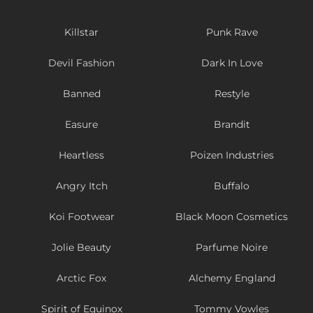
Killstar
Punk Rave
Devil Fashion
Dark In Love
Banned
Restyle
Easure
Brandit
Heartless
Poizen Industries
Angry Itch
Buffalo
Koi Footwear
Black Moon Cosmetics
Jolie Beauty
Parfume Noire
Arctic Fox
Alchemy England
Spirit of Equinox
Tommy Vowles