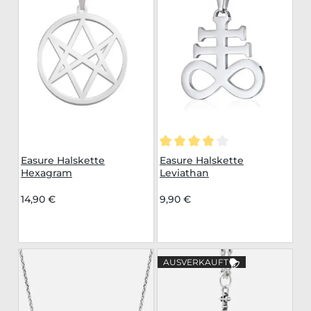
Durchschnittliche Bewertu
Easure Halskette
Easure Halskette
Hexagram
Leviathan
14,90 €
9,90 €
AUSVERKAUFT