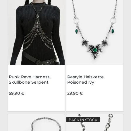
Punk Rave Harness
Restyle Halskette
Skullbone Serpent
Poisoned Ivy
59,90 €
29,90 €
BACK IN STOCK