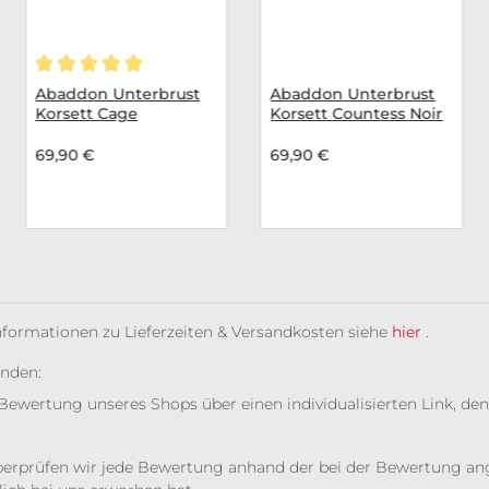
Durchschnittliche Bewertung von 5 von 5 Sternen
Abaddon Unterbrust
Abaddon Unterbrust
Korsett Cage
Korsett Countess Noir
69,90 €
69,90 €
Informationen zu Lieferzeiten & Versandkosten siehe
hier
.
unden:
Bewertung unseres Shops über einen individualisierten Link, den
erprüfen wir jede Bewertung anhand der bei der Bewertung ange