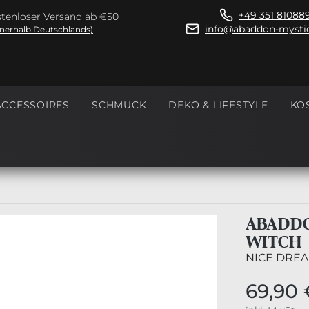
+49 351 81088
tenloser Versand ab €50
info@abaddon-mystic
nnerhalb Deutschlands)
ACCESSOIRES
SCHMUCK
DEKO & LIFESTYLE
KO
ABADDO
WITCH
NICE DREA
69,90 