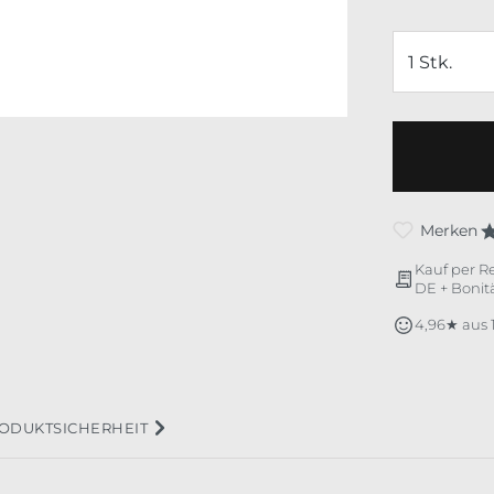
Merken
Kauf per R
DE + Bonitä
4,96★ aus
ODUKTSICHERHEIT