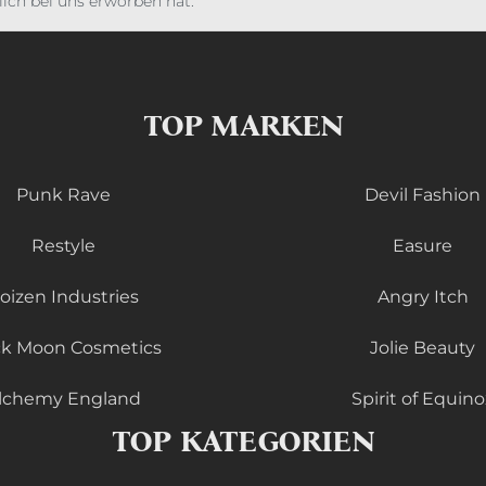
ich bei uns erworben hat.
TOP MARKEN
Punk Rave
Devil Fashion
Restyle
Easure
oizen Industries
Angry Itch
ck Moon Cosmetics
Jolie Beauty
lchemy England
Spirit of Equino
TOP KATEGORIEN