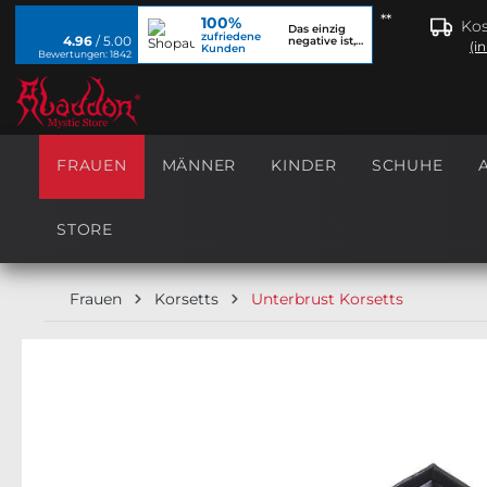
**
100%
springen
Zur Hauptnavigation springen
Kos
Das einzig
zufriedene
4.96
/ 5.00
negative ist,
(i
Kunden
dass ich...
Bewertungen: 1842
FRAUEN
MÄNNER
KINDER
SCHUHE
STORE
Frauen
Korsetts
Unterbrust Korsetts
Bildergalerie überspringen