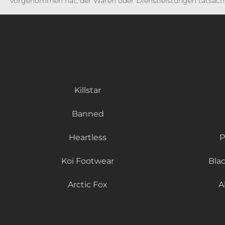
vorgenommen hat, der Waren oder Dienstleistungen tatsächl
Killstar
Banned
Heartless
P
Koi Footwear
Bla
Arctic Fox
A