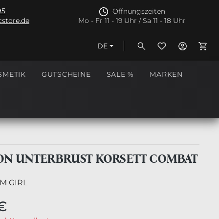
95
Öffnungszeiten
store.de
Mo - Fr 11 - 19 Uhr / Sa 11 - 18 Uhr
DE
Ware
SMETIK
GUTSCHEINE
SALE %
MARKEN
N UNTERBRUST KORSETT COMBAT
M GIRL
€