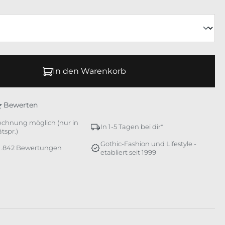
In den Warenkorb
Bewerten
echnung möglich (nur in
In 1-5 Tagen bei dir*
tspr.)
Gothic-Fashion und Lifestyle -
 1.842 Bewertungen
etabliert seit 1999