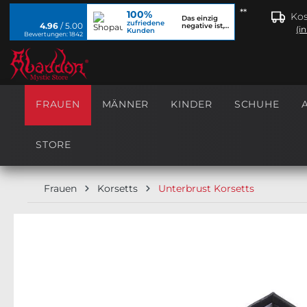
**
100%
springen
Zur Hauptnavigation springen
Kos
Das einzig
zufriedene
4.96
/ 5.00
negative ist,
(i
Kunden
dass ich...
Bewertungen: 1842
FRAUEN
MÄNNER
KINDER
SCHUHE
STORE
Frauen
Korsetts
Unterbrust Korsetts
Bildergalerie überspringen