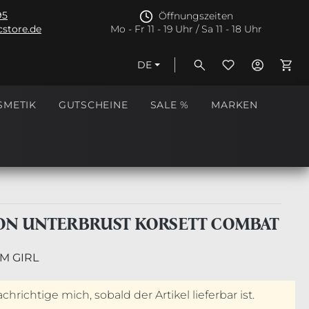
95
Öffnungszeiten
store.de
Mo - Fr 11 - 19 Uhr / Sa 11 - 18 Uhr
DE
Ware
SMETIK
GUTSCHEINE
SALE %
MARKEN
N UNTERBRUST KORSETT COMBAT
M GIRL
hrichtige mich, sobald der Artikel lieferbar ist.