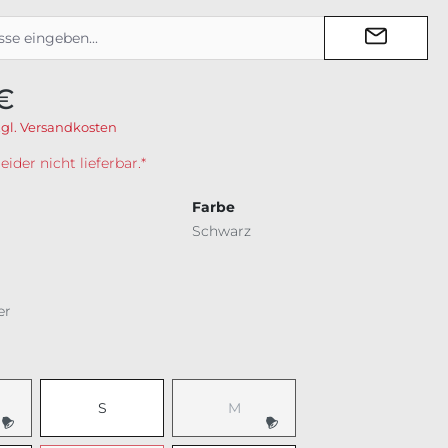
€
zgl. Versandkosten
der nicht lieferbar.*
Farbe
Schwarz
er
ählen
S
M
e Option ist zurzeit nicht verfügbar.)
(Diese Option ist zurzeit nicht verfü