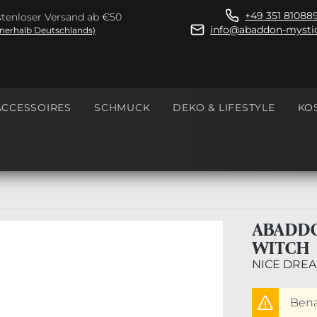
+49 351 81088
tenloser Versand ab €50
info@abaddon-mystic
nnerhalb Deutschlands)
ACCESSOIRES
SCHMUCK
DEKO & LIFESTYLE
KO
ABADDO
WITCH
NICE DREA
Benac