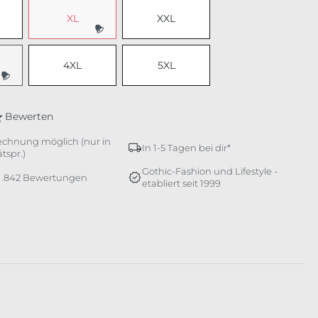
XL
XXL
(Diese Option ist zurzeit nicht verfügbar.)
4XL
5XL
e Option ist zurzeit nicht verfügbar.)
Bewerten
echnung möglich (nur in
In 1-5 Tagen bei dir*
tspr.)
Gothic-Fashion und Lifestyle -
 1.842 Bewertungen
etabliert seit 1999