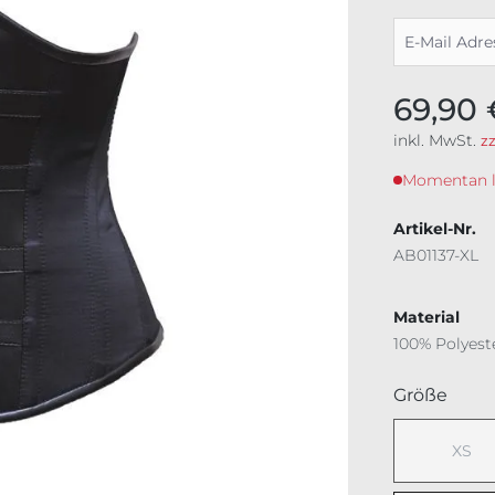
69,90 
inkl. MwSt.
z
Momentan lei
Artikel-Nr.
AB01137-XL
Material
100% Polyest
ausw
Größe
XS
(Dies