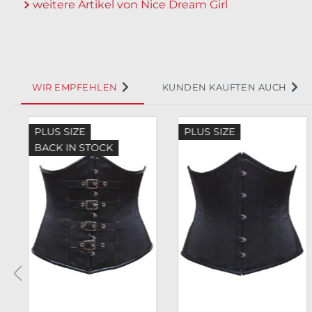
weitere Artikel von Nice Dream Girl
WIR EMPFEHLEN
KUNDEN KAUFTEN AUCH
Produktgalerie überspringen
PLUS SIZE
PLUS SIZE
BACK IN STOCK