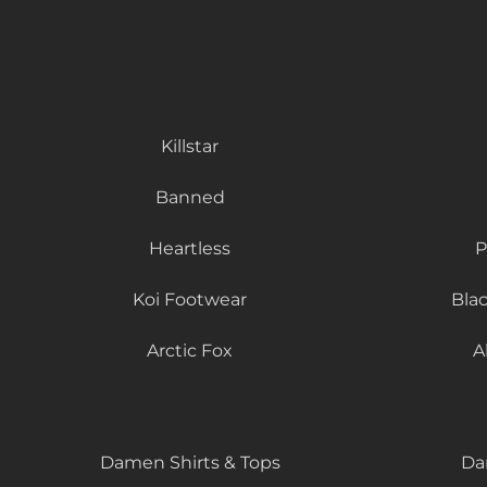
Killstar
Banned
Heartless
P
Koi Footwear
Bla
Arctic Fox
A
Damen Shirts & Tops
Da