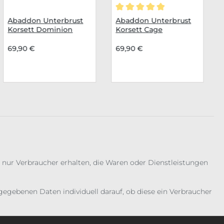
Durchschnittliche Bewertu
Abaddon Unterbrust
Abaddon Unterbrust
Korsett Dominion
Korsett Cage
69,90 €
69,90 €
 nur Verbraucher erhalten, die Waren oder Dienstleistungen
gebenen Daten individuell darauf, ob diese ein Verbraucher