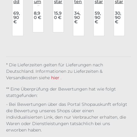
dd
um
star
ten
star
star
v
on
pfh
Leg
gür
Roc
Gür
g von 5 von 5 Sternen
Voll
ose
gin
tel
k
tel
69,
8,9
15,9
34,
59,
30,
90
0 €
0 €
90
90
90
g
bru
Tatt
gs
Spi
Yas
Trip
€
€
€
€
n
st
oo
Em
tzni
umi
To
Kor
Lac
pyr
ete
The
a
sett
e
ean
n
Mo
Dar
Lac
mit
on
k
e
Ket
Affa
ten
ir
1-
rei
* Die Lieferzeiten gelten für Lieferungen nach
hig
Deutschland. Informationen zu Lieferzeiten &
Versandkosten siehe
hier
.
** Eine Überprüfung der Bewertungen hat wie folgt
stattgefunden:
- Bei Bewertungen über das Portal Shopauskunft erfolgt
die Bewertung unseres Shops über einen
individualisierten Link, den nur Verbraucher erhalten, die
Waren oder Dienstleistungen tatsächlich bei uns
erworben haben.