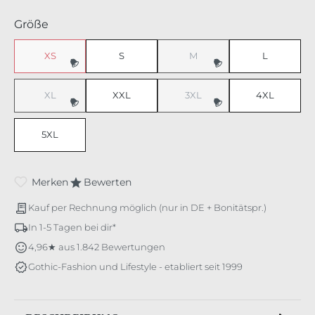
auswählen
Größe
XS
S
M
L
(Diese Option ist zurzeit nicht verfügbar.)
(Diese Option ist zurzeit nicht v
XL
XXL
3XL
4XL
(Diese Option ist zurzeit nicht verfügbar.)
(Diese Option ist zurzeit nicht v
5XL
Merken
Bewerten
Kauf per Rechnung möglich (nur in DE + Bonitätspr.)
In 1-5 Tagen bei dir*
4,96★ aus 1.842 Bewertungen
Gothic-Fashion und Lifestyle - etabliert seit 1999