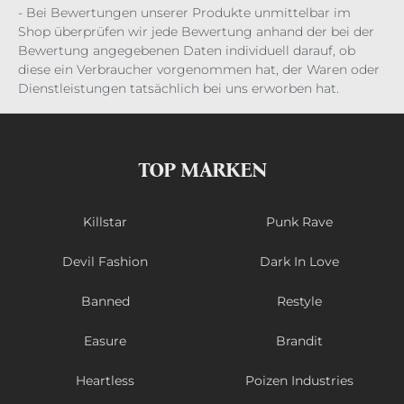
- Bei Bewertungen unserer Produkte unmittelbar im
Shop überprüfen wir jede Bewertung anhand der bei der
Bewertung angegebenen Daten individuell darauf, ob
diese ein Verbraucher vorgenommen hat, der Waren oder
Dienstleistungen tatsächlich bei uns erworben hat.
TOP MARKEN
Killstar
Punk Rave
Devil Fashion
Dark In Love
Banned
Restyle
Easure
Brandit
Heartless
Poizen Industries