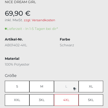
NICE DREAM GIRL
69,90 €
inkl. MwSt.
zzgl. Versandkosten
Lieferzeit - In 1-5 Tagen bei dir*
Artikel-Nr.
Farbe
AB01402-4XL
Schwarz
Material
100% Polyester
auswählen
Größe
S
M
L
XL
(Diese Option ist zurzeit nicht v
XXL
3XL
4XL
5XL