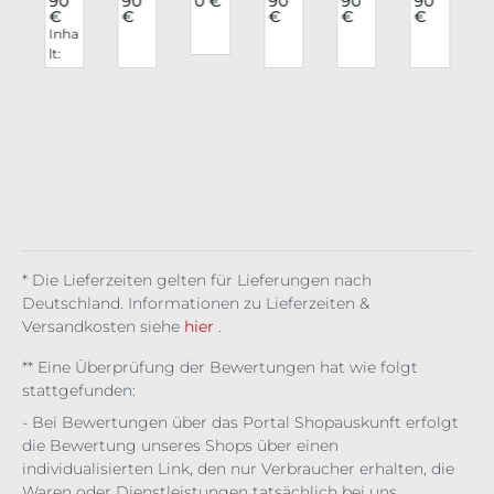
€
90
90
0 €
90
90
90
Lid
tun
ino
Ser
gsl
Lilit
b
€
€
€
€
€
e
sch
e
x
ena
eev
h's
h
Inha
att
Tell
Rei
de
e
Gar
lt:
s
en
er
seb
Of
Te
de
t
0.11
pal
ech
Sha
mp
n
kg
ett
er
do
tres
(362,
e
Ven
ws
s
73 €
t
Dis
om
Bat
/ 1
tort
&
kg)
ion
Vin
es
* Die Lieferzeiten gelten für Lieferungen nach
Deutschland. Informationen zu Lieferzeiten &
Versandkosten siehe
hier
.
** Eine Überprüfung der Bewertungen hat wie folgt
stattgefunden:
- Bei Bewertungen über das Portal Shopauskunft erfolgt
die Bewertung unseres Shops über einen
individualisierten Link, den nur Verbraucher erhalten, die
Waren oder Dienstleistungen tatsächlich bei uns