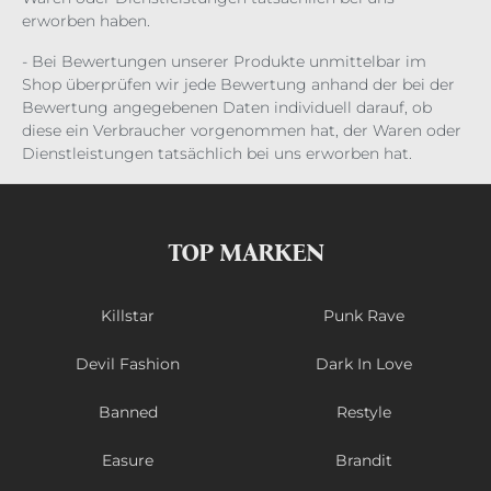
erworben haben.
- Bei Bewertungen unserer Produkte unmittelbar im
Shop überprüfen wir jede Bewertung anhand der bei der
Bewertung angegebenen Daten individuell darauf, ob
diese ein Verbraucher vorgenommen hat, der Waren oder
Dienstleistungen tatsächlich bei uns erworben hat.
TOP MARKEN
Killstar
Punk Rave
Devil Fashion
Dark In Love
Banned
Restyle
Easure
Brandit