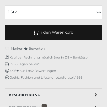
In den Warenkorb
Merken
Bewerten
Kauf per Rechnung möglich (nur in DE + Bonitätspr.)
In 1-5 Tagen bei dir*
4,96★ aus 1.842 Bewertungen
Gothic-Fashion und Lifestyle - etabliert seit 1999
BESCHREIBUNG