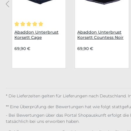
Durchschnittliche Bewertung von 5 von 5 Sternen
Abaddon Unterbrust
Abaddon Unterbrust
Korsett Cage
Korsett Countess Noir
69,90 €
69,90 €
* Die Lieferzeiten gelten für Lieferungen nach Deutschland. 
** Eine Überprüfung der Bewertungen hat wie folgt stattgef
- Bei Bewertungen über das Portal Shopauskunft erfolgt die 
tatsächlich bei uns erworben haben.