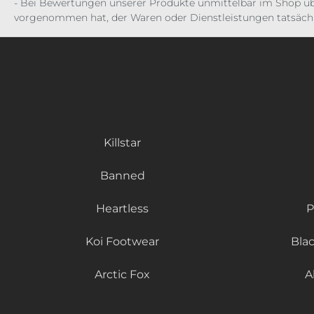
- Bei Bewertungen unserer Produkte unmittelbar im Shop üb
vorgenommen hat, der Waren oder Dienstleistungen tatsächl
Killstar
Banned
Heartless
P
Koi Footwear
Bla
Arctic Fox
A