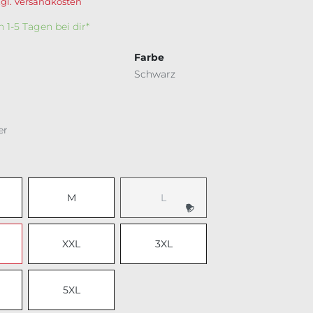
zgl. Versandkosten
In 1-5 Tagen bei dir*
Farbe
Schwarz
er
ählen
M
L
(Diese Option ist zurzeit nicht verfü
XXL
3XL
5XL