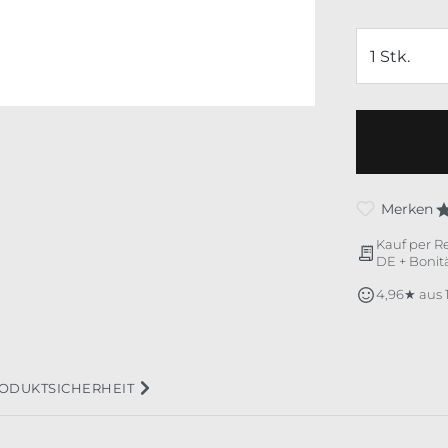
Merken
Kauf per R
DE + Bonitä
4,96★ aus
ODUKTSICHERHEIT