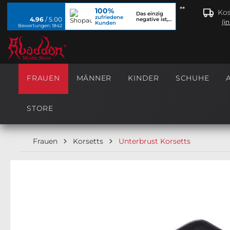
**
100%
springen
Zur Hauptnavigation springen
Kos
Das einzig
zufriedene
4.96
/ 5.00
negative ist,
(i
Kunden
dass ich...
Bewertungen: 1842
FRAUEN
MÄNNER
KINDER
SCHUHE
STORE
Frauen
Korsetts
Unterbrust Korsetts
Bildergalerie überspringen