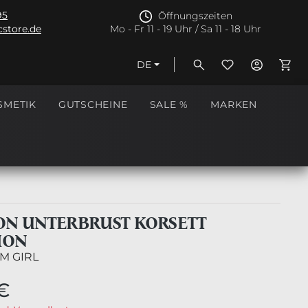
95
Öffnungszeiten
store.de
Mo - Fr 11 - 19 Uhr / Sa 11 - 18 Uhr
DE
Ware
SMETIK
GUTSCHEINE
SALE %
MARKEN
N UNTERBRUST KORSETT
ION
M GIRL
€