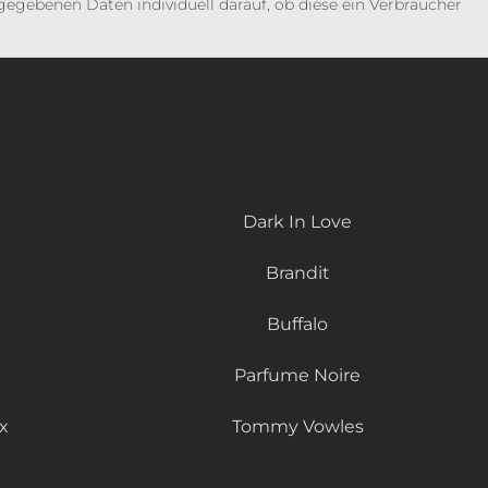
gebenen Daten individuell darauf, ob diese ein Verbraucher
Dark In Love
Brandit
Buffalo
Parfume Noire
x
Tommy Vowles