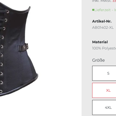
inkl. MwSt.
z
Lieferzeit - 
Artikel-Nr.
AB01402-XL
Material
100% Polyest
ausw
Größe
S
XL
4XL