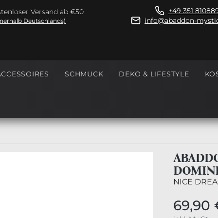
+49 351 81088
tenloser Versand ab €50
info@abaddon-mystic
nnerhalb Deutschlands)
ACCESSOIRES
SCHMUCK
DEKO & LIFESTYLE
KO
ABADDO
DOMIN
NICE DREA
69,90 