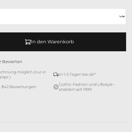
In den Warenkorb
Bewerten
echnung möglich (nur in
In 1-5 Tagen bei dir*
tspr.)
Gothic-Fashion und Lifestyle -
 1.842 Bewertungen
etabliert seit 1999