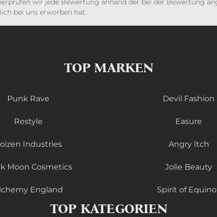
erprüfen wir jede Bewertung anhand der bei der Bewertung ange
ich bei uns erworben hat.
TOP MARKEN
Punk Rave
Devil Fashion
Restyle
Easure
oizen Industries
Angry Itch
ck Moon Cosmetics
Jolie Beauty
lchemy England
Spirit of Equino
TOP KATEGORIEN