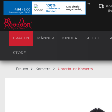
**
100%
springen
Zur Hauptnavigation springen
Kos
Das einzig
zufriedene
4.96
/ 5.00
negative ist,
(i
Kunden
dass ich...
Bewertungen: 1842
FRAUEN
MÄNNER
KINDER
SCHUHE
STORE
Frauen
Korsetts
Unterbrust Korsetts
Bildergalerie überspringen