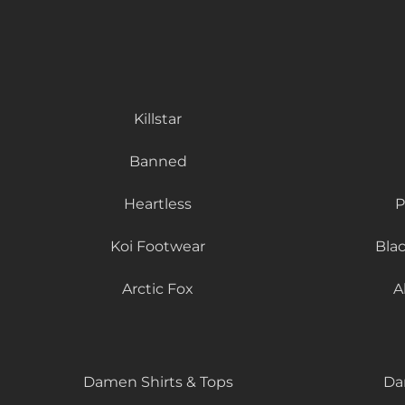
Killstar
Banned
Heartless
P
Koi Footwear
Bla
Arctic Fox
A
Damen Shirts & Tops
Da