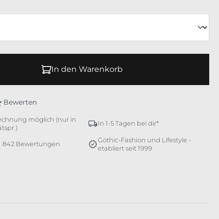
In den Warenkorb
Bewerten
echnung möglich (nur in
In 1-5 Tagen bei dir*
tspr.)
Gothic-Fashion und Lifestyle -
 1.842 Bewertungen
etabliert seit 1999