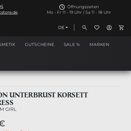
95
Öffnungszeiten
store.de
Mo - Fr 11 - 19 Uhr / Sa 11 - 18 Uhr
DE
Ware
SMETIK
GUTSCHEINE
SALE %
MARKEN
N UNTERBRUST KORSETT
ESS
M GIRL
 €