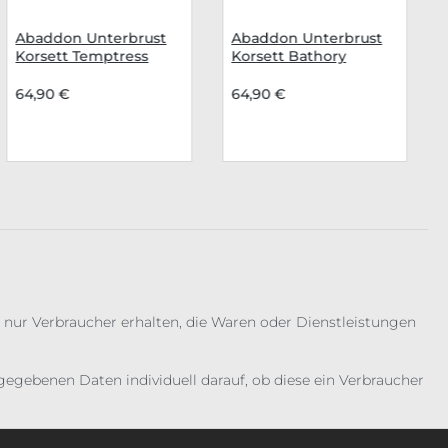
Abaddon Unterbrust
Abaddon Unterbrust
Korsett Temptress
Korsett Bathory
64,90 €
64,90 €
 nur Verbraucher erhalten, die Waren oder Dienstleistungen
gebenen Daten individuell darauf, ob diese ein Verbraucher