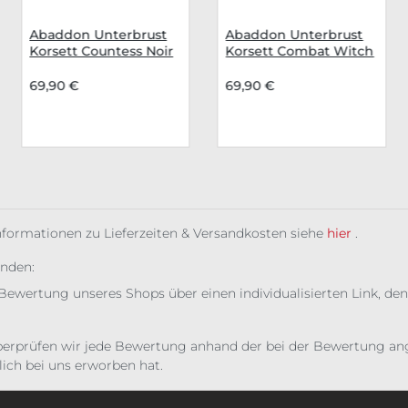
ertung von 5 von 5 Sternen
Abaddon Unterbrust
Abaddon Unterbrust
Korsett Countess Noir
Korsett Combat Witch
69,90 €
69,90 €
Informationen zu Lieferzeiten & Versandkosten siehe
hier
.
unden:
Bewertung unseres Shops über einen individualisierten Link, den
erprüfen wir jede Bewertung anhand der bei der Bewertung ange
ich bei uns erworben hat.