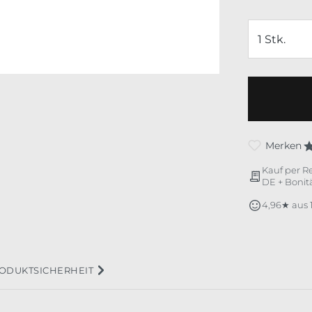
Merken
Kauf per R
DE + Bonitä
4,96★ aus
ODUKTSICHERHEIT