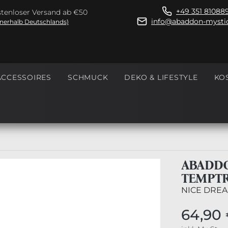
+49 351 81088
tenloser Versand ab €50
info@abaddon-mystic
nnerhalb Deutschlands)
ACCESSOIRES
SCHMUCK
DEKO & LIFESTYLE
KO
ABADDO
TEMPTR
NICE DREA
64,90