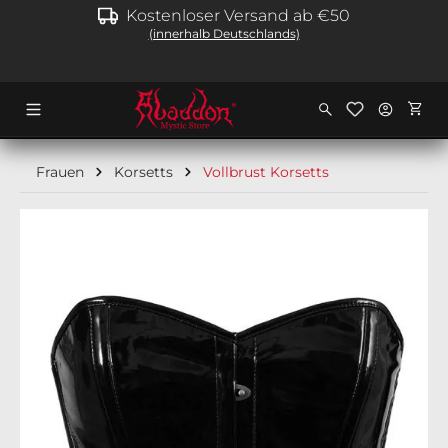
Kostenloser Versand ab €50
alt springen
(innerhalb Deutschlands)
Ware
Frauen
Korsetts
Vollbrust Korsetts
Bildergalerie überspringen