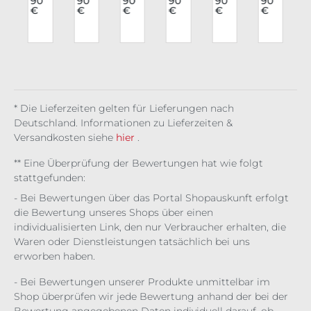
€
90
90
90
90
90
90
Kor
We
Isol
erb
Top
bru
€
€
€
€
€
€
m
sag
ste
de
rust
Dar
st
r
e
Dre
Kor
k
Kor
n
Eris
adf
sett
Pul
sett
c
org
Co
se
Bro
e
mb
cad
at
e
Wit
ch
* Die Lieferzeiten gelten für Lieferungen nach
Deutschland. Informationen zu Lieferzeiten &
Versandkosten siehe
hier
.
** Eine Überprüfung der Bewertungen hat wie folgt
stattgefunden:
- Bei Bewertungen über das Portal Shopauskunft erfolgt
die Bewertung unseres Shops über einen
individualisierten Link, den nur Verbraucher erhalten, die
Waren oder Dienstleistungen tatsächlich bei uns
erworben haben.
- Bei Bewertungen unserer Produkte unmittelbar im
Shop überprüfen wir jede Bewertung anhand der bei der