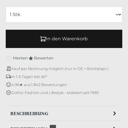
In den Warenkorb
Merken
Bewerten
Kauf per Rechnung möglich (nur in DE + Bonitätspr.)
In 1-5 Tagen bei dir*
4,96★ aus 1.842 Bewertungen
Gothic-Fashion und Lifestyle - etabliert seit 1999
BESCHREIBUNG