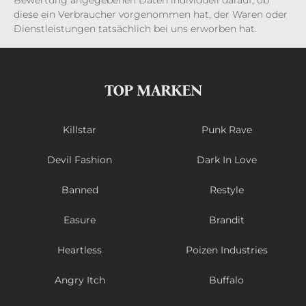
Bewertung angegebenen Daten individuell darauf, ob
diese ein Verbraucher vorgenommen hat, der Waren oder
Dienstleistungen tatsächlich bei uns erworben hat.
TOP MARKEN
Killstar
Punk Rave
Devil Fashion
Dark In Love
Banned
Restyle
Easure
Brandit
Heartless
Poizen Industries
Angry Itch
Buffalo