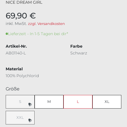
NICE DREAM GIRL
69,90 €
inkl. MwSt.
zzgl. Versandkosten
Lieferzeit - In 1-5 Tagen bei dir*
Artikel-Nr.
Farbe
AB01140-L
Schwarz
Material
100% Polychlorid
auswählen
Größe
S
M
L
XL
(Diese Option ist zurzeit nicht verfügbar.)
XXL
(Diese Option ist zurzeit nicht verfügbar.)