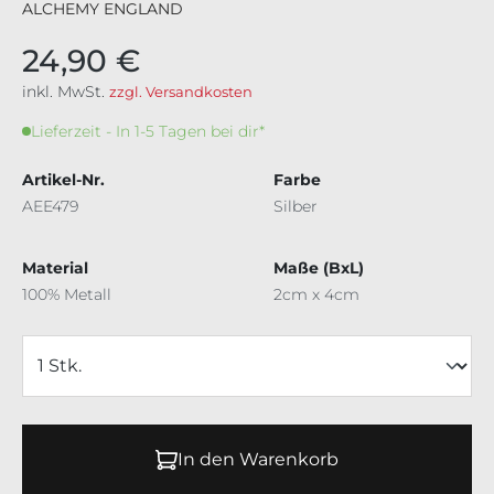
ALCHEMY ENGLAND
24,90 €
inkl. MwSt.
zzgl. Versandkosten
Lieferzeit - In 1-5 Tagen bei dir*
Artikel-Nr.
Farbe
AEE479
Silber
Material
Maße (BxL)
100% Metall
2cm x 4cm
In den Warenkorb