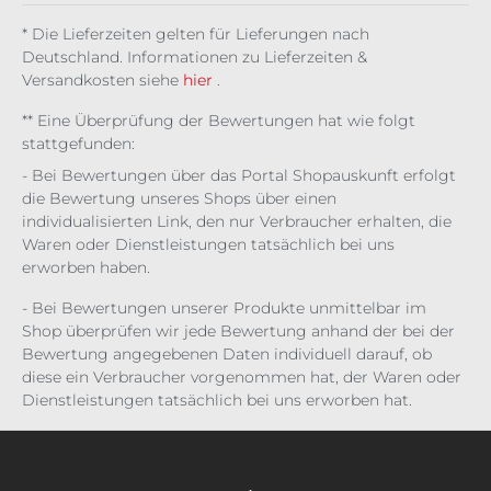
ma
Sku
Dus
r
ll
k
* Die Lieferzeiten gelten für Lieferungen nach
Deutschland. Informationen zu Lieferzeiten &
Versandkosten siehe
hier
.
** Eine Überprüfung der Bewertungen hat wie folgt
stattgefunden:
- Bei Bewertungen über das Portal Shopauskunft erfolgt
die Bewertung unseres Shops über einen
individualisierten Link, den nur Verbraucher erhalten, die
Waren oder Dienstleistungen tatsächlich bei uns
erworben haben.
- Bei Bewertungen unserer Produkte unmittelbar im
Shop überprüfen wir jede Bewertung anhand der bei der
Bewertung angegebenen Daten individuell darauf, ob
diese ein Verbraucher vorgenommen hat, der Waren oder
Dienstleistungen tatsächlich bei uns erworben hat.