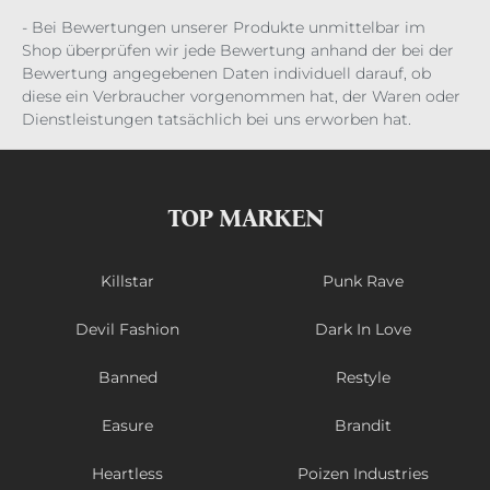
- Bei Bewertungen unserer Produkte unmittelbar im
Shop überprüfen wir jede Bewertung anhand der bei der
Bewertung angegebenen Daten individuell darauf, ob
diese ein Verbraucher vorgenommen hat, der Waren oder
Dienstleistungen tatsächlich bei uns erworben hat.
TOP MARKEN
Killstar
Punk Rave
Devil Fashion
Dark In Love
Banned
Restyle
Easure
Brandit
Heartless
Poizen Industries