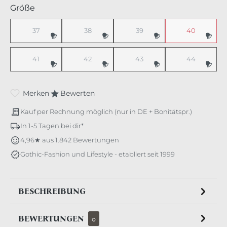
auswählen
Größe
37
38
39
40
41
42
43
44
Merken
Bewerten
Kauf per Rechnung möglich (nur in DE + Bonitätspr.)
In 1-5 Tagen bei dir*
4,96★ aus 1.842 Bewertungen
Gothic-Fashion und Lifestyle - etabliert seit 1999
BESCHREIBUNG
BEWERTUNGEN
0