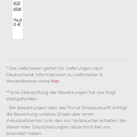
Kill
star
Pull
ove
74,9
0 €
r
F.O.
A.D.
* Die Lieferzeiten gelten für Lieferungen nach
Deutschland. Informationen zu Lieferzeiten &
Versandkosten siehe
hier
.
** Eine Überprüfung der Bewertungen hat wie folgt
stattgefunden:
- Bei Bewertungen über das Portal Shopauskunft erfolgt
die Bewertung unseres Shops über einen
individualisierten Link, den nur Verbraucher erhalten, die
Waren oder Dienstleistungen tatsächlich bei uns
erworben haben.