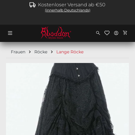
Kostenloser Versand ab €50
alt springen
(innerhalb Deutschlands)
Ware
Frauen
Röcke
Lange Röcke
Bildergalerie überspringen