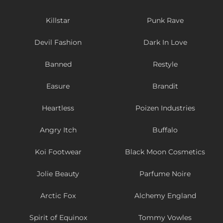
Killstar
Punk Rave
Devil Fashion
Dark In Love
Banned
Restyle
Easure
Brandit
Heartless
Poizen Industries
Angry Itch
Buffalo
Koi Footwear
Black Moon Cosmetics
Jolie Beauty
Parfume Noire
Arctic Fox
Alchemy England
Spirit of Equinox
Tommy Vowles