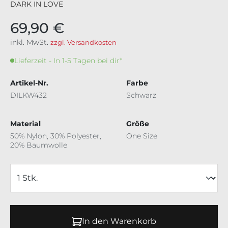
DARK IN LOVE
69,90 €
inkl. MwSt.
zzgl. Versandkosten
Lieferzeit - In 1-5 Tagen bei dir*
Artikel-Nr.
Farbe
DILKW432
Schwarz
Material
Größe
50% Nylon, 30% Polyester,
One Size
20% Baumwolle
In den Warenkorb