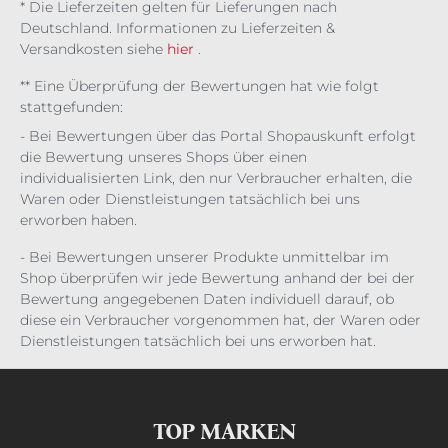
* Die Lieferzeiten gelten für Lieferungen nach
Deutschland. Informationen zu Lieferzeiten &
Versandkosten siehe
hier
.
** Eine Überprüfung der Bewertungen hat wie folgt
stattgefunden:
- Bei Bewertungen über das Portal Shopauskunft erfolgt
die Bewertung unseres Shops über einen
individualisierten Link, den nur Verbraucher erhalten, die
Waren oder Dienstleistungen tatsächlich bei uns
erworben haben.
- Bei Bewertungen unserer Produkte unmittelbar im
Shop überprüfen wir jede Bewertung anhand der bei der
Bewertung angegebenen Daten individuell darauf, ob
diese ein Verbraucher vorgenommen hat, der Waren oder
Dienstleistungen tatsächlich bei uns erworben hat.
TOP MARKEN