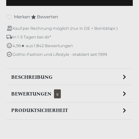
Merken
Bewerten
Kauf per Rechnung möglich (nur in DE + Bonitätspr.)
In 1-5 Tagen bei dir*
4,96★ aus 1.842 Bewertungen
Gothic-Fashion und Lifestyle - etabliert seit 1999
BESCHREIBUNG
BEWERTUNGEN
0
PRODUKTSICHERHEIT