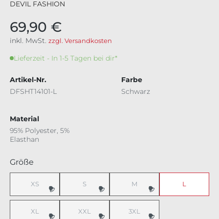
DEVIL FASHION
69,90 €
inkl. MwSt.
zzgl. Versandkosten
Lieferzeit - In 1-5 Tagen bei dir*
Artikel-Nr.
Farbe
DFSHT14101-L
Schwarz
Material
95% Polyester, 5%
Elasthan
auswählen
Größe
XS
S
M
L
(Diese Option ist zurzeit nicht verfügbar.)
(Diese Option ist zurzeit nicht verfügbar.)
(Diese Option ist zurzeit nicht v
XL
XXL
3XL
(Diese Option ist zurzeit nicht verfügbar.)
(Diese Option ist zurzeit nicht verfügbar.)
(Diese Option ist zurzeit nicht v