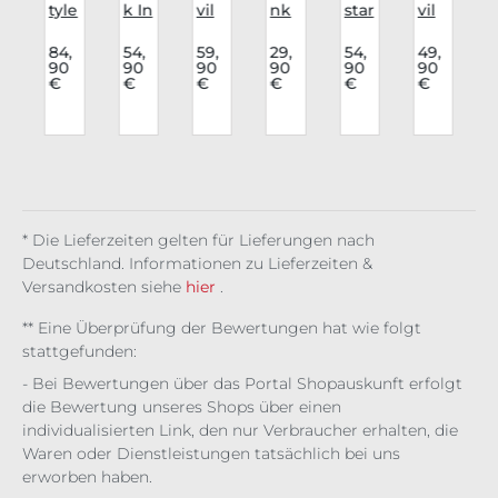
r
tyle
k In
vil
nk
star
vil
u
Bo
Lov
Fas
Rav
Lon
Fas
dy
e
hio
e
gsl
hio
84,
54,
59,
29,
54,
49,
90
90
90
90
90
90
d
Mid
Blu
n
Lon
eev
n
€
€
€
€
€
€
g
nig
se
Blu
gsl
e
Lon
ht
Ath
se
eev
Gra
gsl
Flut
een
Mid
e
ve
eev
e
ter
a
nig
Blo
Ch
e
ht
od
oir
Wil
Aris
Cat
d
toc
he
Ble
rat
dral
edi
* Die Lieferzeiten gelten für Lieferungen nach
ng
Deutschland. Informationen zu Lieferzeiten &
Hea
Versandkosten siehe
hier
.
rt
** Eine Überprüfung der Bewertungen hat wie folgt
stattgefunden:
- Bei Bewertungen über das Portal Shopauskunft erfolgt
die Bewertung unseres Shops über einen
individualisierten Link, den nur Verbraucher erhalten, die
Waren oder Dienstleistungen tatsächlich bei uns
erworben haben.