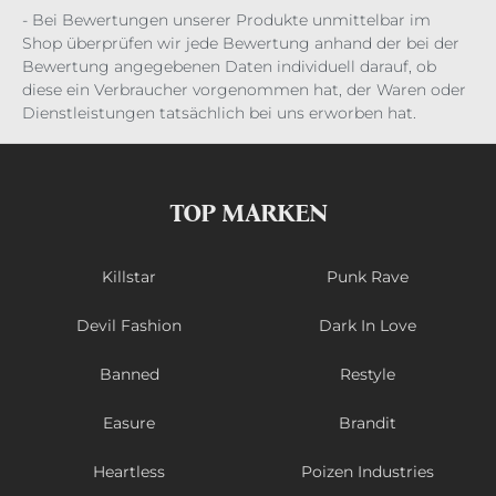
- Bei Bewertungen unserer Produkte unmittelbar im
Shop überprüfen wir jede Bewertung anhand der bei der
Bewertung angegebenen Daten individuell darauf, ob
diese ein Verbraucher vorgenommen hat, der Waren oder
Dienstleistungen tatsächlich bei uns erworben hat.
TOP MARKEN
Killstar
Punk Rave
Devil Fashion
Dark In Love
Banned
Restyle
Easure
Brandit
Heartless
Poizen Industries