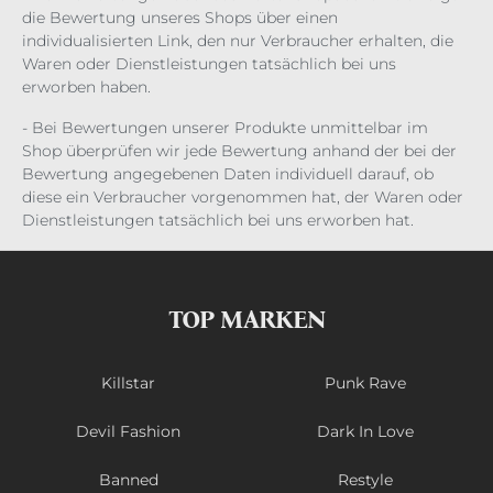
die Bewertung unseres Shops über einen
individualisierten Link, den nur Verbraucher erhalten, die
Waren oder Dienstleistungen tatsächlich bei uns
erworben haben.
- Bei Bewertungen unserer Produkte unmittelbar im
Shop überprüfen wir jede Bewertung anhand der bei der
Bewertung angegebenen Daten individuell darauf, ob
diese ein Verbraucher vorgenommen hat, der Waren oder
Dienstleistungen tatsächlich bei uns erworben hat.
TOP MARKEN
Killstar
Punk Rave
Devil Fashion
Dark In Love
Banned
Restyle