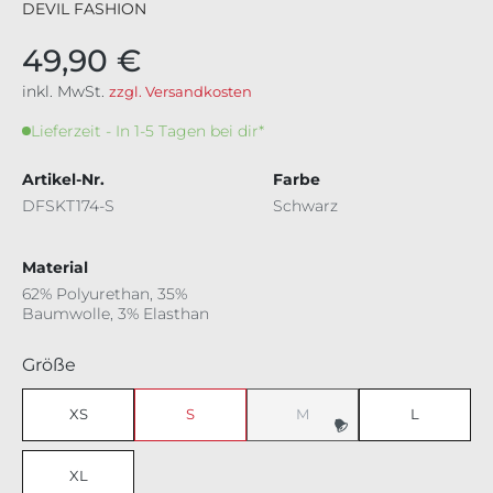
DEVIL FASHION
49,90 €
inkl. MwSt.
zzgl. Versandkosten
Lieferzeit - In 1-5 Tagen bei dir*
Artikel-Nr.
Farbe
DFSKT174-S
Schwarz
Material
62% Polyurethan, 35%
Baumwolle, 3% Elasthan
auswählen
Größe
XS
S
M
L
(Diese Option ist zurzeit nicht v
XL