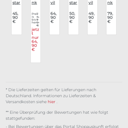
star
nk
vil
star
vil
nk
v
Roc
Rav
Fas
Roc
Fas
Rav
k
e
hio
k
hio
e
45,
64,
50,
49,
79,
Pre
7
90
is
4,
90
90
90
90
c
Ink
Roc
n
Wic
n
Roc
bis
9
€
€
€
€
€
Log
k
her
0
Roc
ked
Roc
k
€
v
o
Mys
k
Wis
k
Mid
jetz
teri
t
Hex
teri
Rev
nig
i
nur
c
um
Nig
a
a
ht
64,
ht
Reli
90
c
€
* Die Lieferzeiten gelten für Lieferungen nach
Deutschland. Informationen zu Lieferzeiten &
Versandkosten siehe
hier
.
** Eine Überprüfung der Bewertungen hat wie folgt
stattgefunden:
- Bei Bewertungen über das Portal Shopauskunft erfolgt