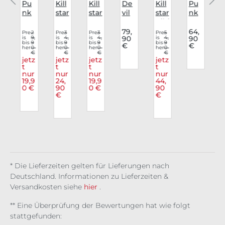
Pu
Kill
Kill
De
Kill
Pu
nk
star
star
vil
star
nk
s
Rav
Bo
Bo
Fas
Kihi
Rav
o
e
dy
dy
hio
list
e
79,
64,
6
Pre
2
Pre
3
Pre
3
Pre
5
,
is
9,
is
4,
is
4,
90
is
4,
90
Bo
Co
Viol
n
Top
We
9
bis
9
bis
9
bis
9
bis
9
€
€
e
0
dy
her
0
nto
her
0
ent
her
0
We
Nyx
her
0
ste
€
€
€
€
€
Ven
rtio
a
ste
ian
Holl
z
jetz
jetz
jetz
jetz
r
om
t
n
t
t
Ave
t
ow
r
nur
nur
nur
nur
ous
lori
Rea
19,9
24,
19,9
44,
m
Bit
a
p
0 €
90
0 €
90
s
e
€
€
* Die Lieferzeiten gelten für Lieferungen nach
Deutschland. Informationen zu Lieferzeiten &
Versandkosten siehe
hier
.
** Eine Überprüfung der Bewertungen hat wie folgt
stattgefunden: