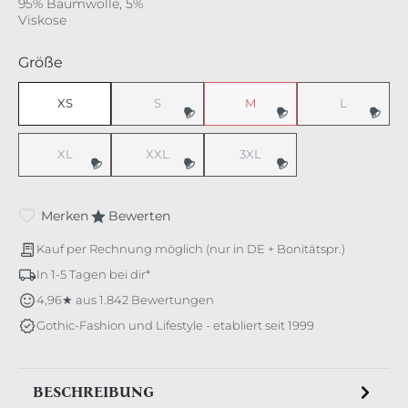
95% Baumwolle, 5%
Viskose
auswählen
Größe
XS
S
M
L
(Diese Option ist zurzeit nicht verfügbar.)
(Diese Option ist zurzeit nicht v
(Diese Option 
XL
XXL
3XL
(Diese Option ist zurzeit nicht verfügbar.)
(Diese Option ist zurzeit nicht verfügbar.)
(Diese Option ist zurzeit nicht v
Merken
Bewerten
Kauf per Rechnung möglich (nur in DE + Bonitätspr.)
In 1-5 Tagen bei dir*
4,96★ aus 1.842 Bewertungen
Gothic-Fashion und Lifestyle - etabliert seit 1999
BESCHREIBUNG