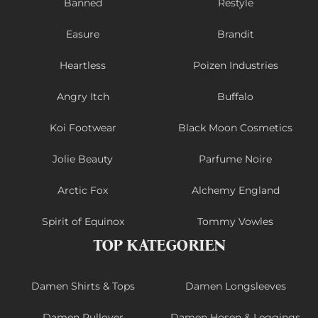
Banned
Restyle
Easure
Brandit
Heartless
Poizen Industries
Angry Itch
Buffalo
Koi Footwear
Black Moon Cosmetics
Jolie Beauty
Parfume Noire
Arctic Fox
Alchemy England
Spirit of Equinox
Tommy Vowles
TOP KATEGORIEN
Damen Shirts & Tops
Damen Longsleeves
Damen Pullover
Damen Hosen & Leggings