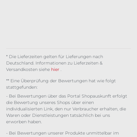
l
w
rt
Nig
g
ipu
ona
d
Aga
Sp
ht
rr
inst
hyn
ma
Girl
Fas
x
re
ie
cis
Cat
m
* Die Lieferzeiten gelten für Lieferungen nach
Deutschland. Informationen zu Lieferzeiten &
Versandkosten siehe
hier
.
** Eine Überprüfung der Bewertungen hat wie folgt
stattgefunden:
- Bei Bewertungen über das Portal Shopauskunft erfolgt
die Bewertung unseres Shops über einen
individualisierten Link, den nur Verbraucher erhalten, die
Waren oder Dienstleistungen tatsächlich bei uns
erworben haben.
- Bei Bewertungen unserer Produkte unmittelbar im