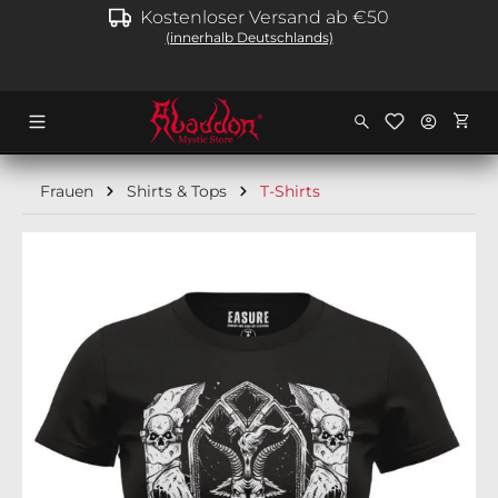
Kostenloser Versand ab €50
alt springen
(innerhalb Deutschlands)
Ware
Frauen
Shirts & Tops
T-Shirts
Bildergalerie überspringen