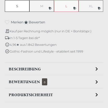
S
M
L
XL
(Diese Option ist zurzeit nicht verfügbar.)
(Diese Option ist zurzeit nicht v
(Diese Option 
Merken
Bewerten
Kauf per Rechnung möglich (nur in DE + Bonitätspr.)
In 1-5 Tagen bei dir*
4,96★ aus 1.842 Bewertungen
Gothic-Fashion und Lifestyle - etabliert seit 1999
BESCHREIBUNG
BEWERTUNGEN
0
PRODUKTSICHERHEIT