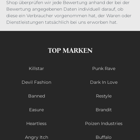
Shop überprüfen wir jede Bewertung anhand der bei der
Bewertung angegebenen Daten individuell darauf, ob
diese ein Verbraucher vorgenommen hat, der Waren oder
Dienstleistungen tatsächlich bei uns erworben hat.
TOP MARKEN
Killstar
Punk Rave
Devil Fashion
Dark In Love
Banned
Restyle
Easure
Brandit
Heartless
Poizen Industries
Angry Itch
Buffalo