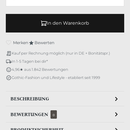
In den Warenkorb
Merken
Bewerten
Kauf per Rechnung möglich (nur in DE + Bonitätspr.)
In 1-5 Tagen bei dir*
4,96★ aus 1.842 Bewertungen
Gothic-Fashion und Lifestyle - etabliert seit 1999
BESCHREIBUNG
BEWERTUNGEN
0
PRODUKTSICHERHEIT