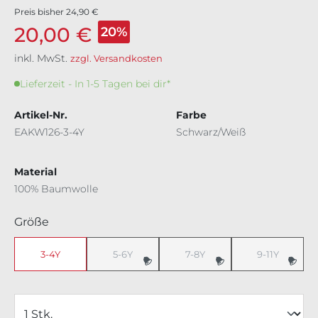
Preis bisher
24,90 €
20,00 €
20%
inkl. MwSt.
zzgl. Versandkosten
Lieferzeit - In 1-5 Tagen bei dir*
Artikel-Nr.
Farbe
EAKW126-3-4Y
Schwarz/Weiß
Material
100% Baumwolle
auswählen
Größe
3-4Y
5-6Y
7-8Y
9-11Y
(Diese Option ist zurzeit nicht verfügbar.)
(Diese Option ist zurzeit nicht v
(Diese Option 