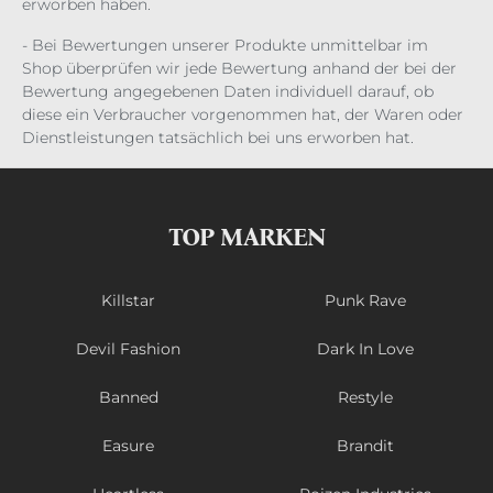
erworben haben.
- Bei Bewertungen unserer Produkte unmittelbar im
Shop überprüfen wir jede Bewertung anhand der bei der
Bewertung angegebenen Daten individuell darauf, ob
diese ein Verbraucher vorgenommen hat, der Waren oder
Dienstleistungen tatsächlich bei uns erworben hat.
TOP MARKEN
Killstar
Punk Rave
Devil Fashion
Dark In Love
Banned
Restyle
Easure
Brandit