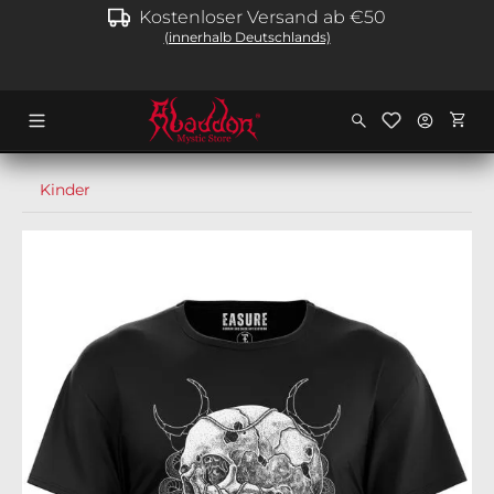
Kostenloser Versand ab €50
alt springen
(innerhalb Deutschlands)
Ware
Kinder
Bildergalerie überspringen