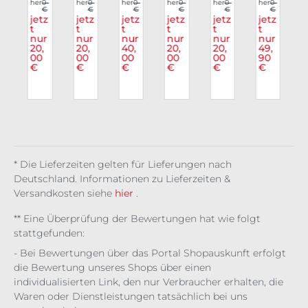
0
ll
her
0
ph
her
0
he
her
0
i
her
0
ulh
her
0
Hos
her
0
h
€
€
€
€
€
€
€
Pe
om
dral
Sou
u
e
z
jetz
jetz
jetz
jetz
jetz
jetz
nta
t
et
t
Hau
t
l
t
Kid
t
Set
t
t
r
nur
nur
nur
nur
nur
nur
n
gra
Kid
nt
s
Spo
20,
20,
40,
20,
20,
49,
m
s
oky
00
00
00
00
00
90
Kid
Spi
€
€
€
€
€
€
s
der
r
* Die Lieferzeiten gelten für Lieferungen nach
Deutschland. Informationen zu Lieferzeiten &
Versandkosten siehe
hier
.
** Eine Überprüfung der Bewertungen hat wie folgt
stattgefunden:
- Bei Bewertungen über das Portal Shopauskunft erfolgt
die Bewertung unseres Shops über einen
individualisierten Link, den nur Verbraucher erhalten, die
Waren oder Dienstleistungen tatsächlich bei uns