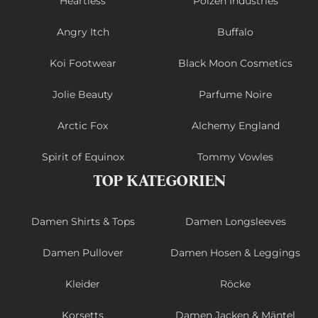
Heartless
Poizen Industries
Angry Itch
Buffalo
Koi Footwear
Black Moon Cosmetics
Jolie Beauty
Parfume Noire
Arctic Fox
Alchemy England
Spirit of Equinox
Tommy Vowles
TOP KATEGORIEN
Damen Shirts & Tops
Damen Longsleeves
Damen Pullover
Damen Hosen & Leggings
Kleider
Röcke
Korsetts
Damen Jacken & Mäntel