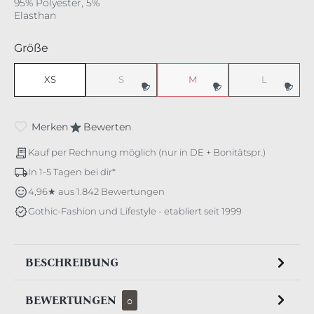
95% Polyester, 5%
Elasthan
auswählen
Größe
XS
S
M
L
(Diese Option ist zurzeit nicht verfügbar.)
(Diese Option ist zurzeit nicht v
(Diese Option 
Merken
Bewerten
Kauf per Rechnung möglich (nur in DE + Bonitätspr.)
In 1-5 Tagen bei dir*
4,96★ aus 1.842 Bewertungen
Gothic-Fashion und Lifestyle - etabliert seit 1999
BESCHREIBUNG
BEWERTUNGEN
0