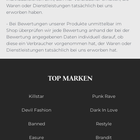
Waren oder Dienstleistungen tatsächlich bei uns
erworben haben.
- Bei Bewertungen unserer Produkte unmittelbar im
Shop überprüfen wir jede Bewertung anhand der bei der
Bewertung angegebenen Daten individuell darauf, ob
diese ein Verbraucher vorgenommen hat, der Waren oder
Dienstleistungen tatsächlich bei uns erworben hat.
TOP MARKEN
Killstar
Punk Rave
Devil Fashion
Dark In Love
Banned
Restyle
Easure
Brandit