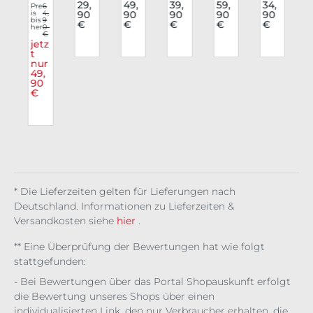
hio
e
e
e
hio
e
29,
49,
39,
59,
34,
Pre
6
is
4,
90
90
90
90
90
e
n
Top
Top
Top
n
Top
bis
9
€
€
€
€
€
We
her
0
Ara
Chr
Wic
Top
Mor
€
e
ste
chn
om
ked
Cha
ves
jetz
f
Dar
t
ida
e
De
inw
sa
nur
g
k
Sig
mo
eav
49,
Om
nal
n
e
90
ens
€
* Die Lieferzeiten gelten für Lieferungen nach
Deutschland. Informationen zu Lieferzeiten &
Versandkosten siehe
hier
.
** Eine Überprüfung der Bewertungen hat wie folgt
stattgefunden:
- Bei Bewertungen über das Portal Shopauskunft erfolgt
die Bewertung unseres Shops über einen
individualisierten Link, den nur Verbraucher erhalten, die