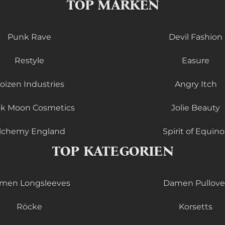
TOP MARKEN
Punk Rave
Devil Fashion
Restyle
Easure
oizen Industries
Angry Itch
ck Moon Cosmetics
Jolie Beauty
lchemy England
Spirit of Equino
TOP KATEGORIEN
men Longsleeves
Damen Pullove
Röcke
Korsetts