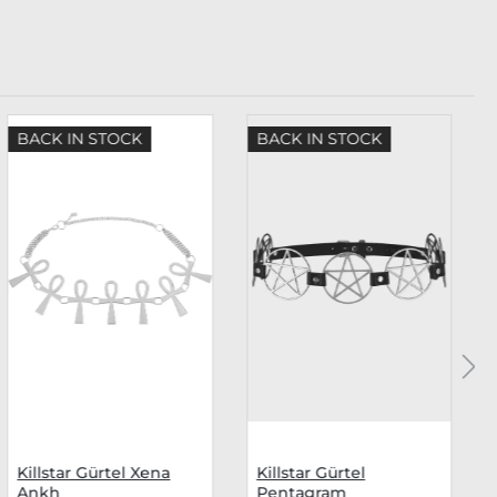
BACK IN STOCK
BACK IN STOCK
Killstar Gürtel Xena
Killstar Gürtel
Ankh
Pentagram