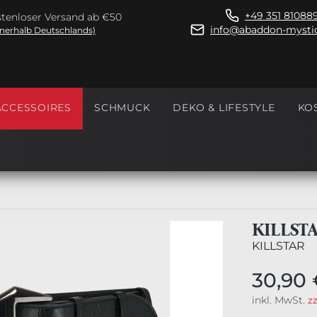
+49 351 81088
tenloser Versand ab €50
info@abaddon-mystic
nnerhalb Deutschlands)
ACCESSOIRES
SCHMUCK
DEKO & LIFESTYLE
KO
KILLST
KILLSTAR
30,90 
inkl. MwSt.
z