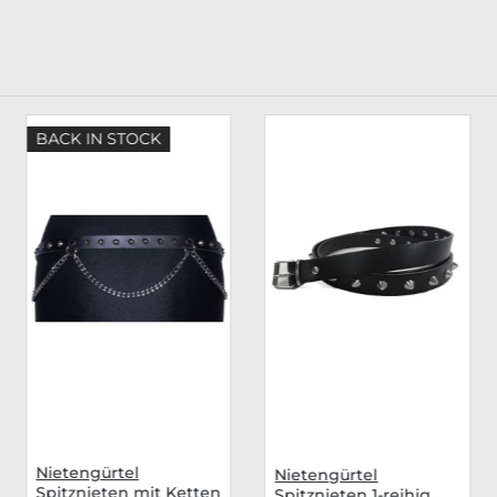
BACK IN STOCK
Nietengürtel
Nietengürtel
Spitznieten mit Ketten
Spitznieten 1-reihig