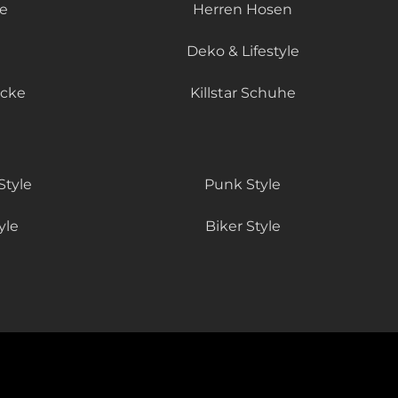
le
Herren Hosen
Deko & Lifestyle
äcke
Killstar Schuhe
Style
Punk Style
yle
Biker Style