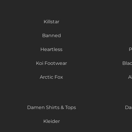
Killstar
Banned
Heartless
P
Koi Footwear
Bla
Arctic Fox
A
Damen Shirts & Tops
Da
Kleider