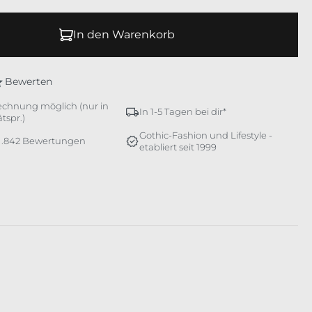
In den Warenkorb
Bewerten
echnung möglich (nur in
In 1-5 Tagen bei dir*
tspr.)
Gothic-Fashion und Lifestyle -
 1.842 Bewertungen
etabliert seit 1999