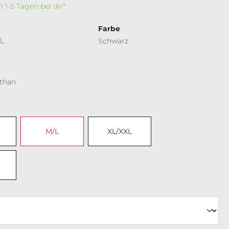
In 1-5 Tagen bei dir*
Farbe
L
Schwarz
ethan
ählen
M/L
XL/XXL