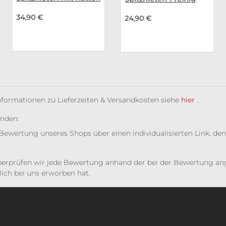
1-reihig
34,90 €
24,90 €
Informationen zu Lieferzeiten & Versandkosten siehe
hier
.
unden:
Bewertung unseres Shops über einen individualisierten Link, den
erprüfen wir jede Bewertung anhand der bei der Bewertung ange
ich bei uns erworben hat.