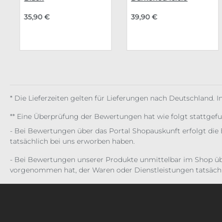
35,90 €
39,90 €
* Die Lieferzeiten gelten für Lieferungen nach Deutschland. 
** Eine Überprüfung der Bewertungen hat wie folgt stattgef
- Bei Bewertungen über das Portal Shopauskunft erfolgt die 
tatsächlich bei uns erworben haben.
- Bei Bewertungen unserer Produkte unmittelbar im Shop üb
vorgenommen hat, der Waren oder Dienstleistungen tatsächl