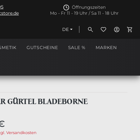
95
Öffnungszeiten
store.de
Mo - Fr 11 - 19 Uhr / Sa 11 - 18 Uhr
DE
Ware
SMETIK
GUTSCHEINE
SALE %
MARKEN
AR GÜRTEL BLADEBORNE
€
zgl. Versandkosten