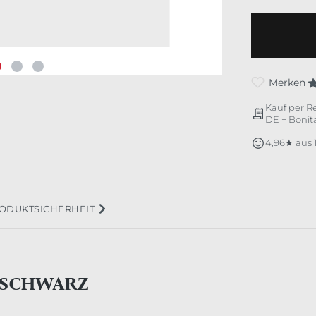
Merken
Kauf per R
DE + Bonitä
4,96★ aus
ODUKTSICHERHEIT
 SCHWARZ