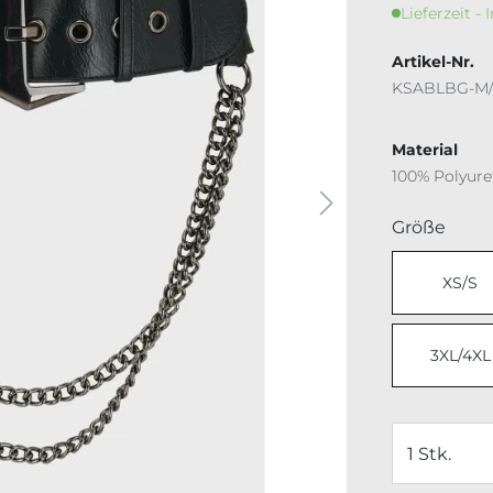
Lieferzeit - 
Artikel-Nr.
KSABLBG-M/
Material
100% Polyur
ausw
Größe
XS/S
3XL/4XL