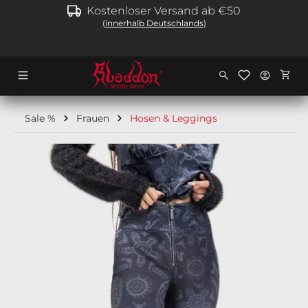
Kostenloser Versand ab €50
alt springen
(innerhalb Deutschlands)
Ware
Sale %
Frauen
Hosen & Leggings
Bildergalerie überspringen