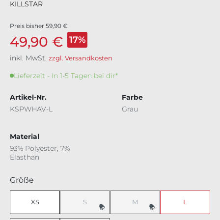
KILLSTAR
Preis bisher
59,90 €
49,90 €
17%
inkl. MwSt.
zzgl. Versandkosten
Lieferzeit - In 1-5 Tagen bei dir*
Artikel-Nr.
Farbe
KSPWHAV-L
Grau
Material
93% Polyester, 7%
Elasthan
auswählen
Größe
XS
S
M
L
(Diese Option ist zurzeit nicht verfügbar.)
(Diese Option ist zurzeit nicht v