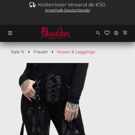
Kostenloser Versand ab €50
alt springen
(innerhalb Deutschlands)
Ware
Sale %
Frauen
Hosen & Leggings
Bildergalerie überspringen