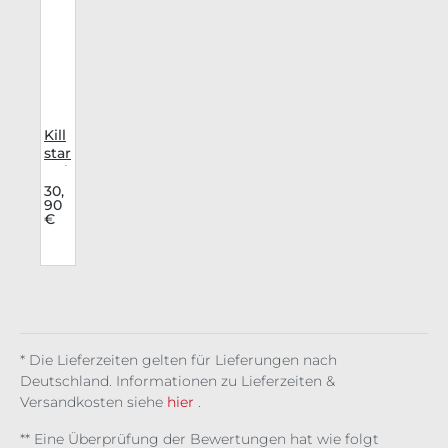
Kill
star
Bei
nst
30,
90
ulp
€
en
Dar
k
Nig
ht
Re
d
* Die Lieferzeiten gelten für Lieferungen nach
Deutschland. Informationen zu Lieferzeiten &
Versandkosten siehe
hier
.
** Eine Überprüfung der Bewertungen hat wie folgt