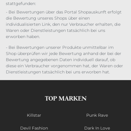
stattgefunden:
- Bei Bewertungen über das Portal Shopauskunft erfolgt
die Bewertung unseres Shops über einen
individualisierten Link, den nur Verbraucher erhalten, die
Waren oder Dienstleistungen tatsächlich bei uns
erworben haben.
- Bei Bewertungen unserer Produkte unmittelbar im
Shop überprüfen wir jede Bewertung anhand der bei der
Bewertung angegebenen Daten individuell darauf, ob
diese ein Verbraucher vorgenommen hat, der Waren oder
Dienstleistungen tatsächlich bei uns erworben hat.
TOP MARKEN
Killstar
Punk Rave
Devil Fashion
Dark In Love