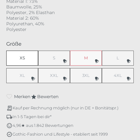
Material 1: 73%
Baumwolle, 25%
Polyester, 2% Elasthan
Material 2: 60%
Polyurethan, 40%
Polyester
auswählen
Größe
XS
S
M
L
(Diese Option ist zurzeit nicht verfügbar.)
(Diese Option ist zurzeit nicht v
(Diese Option 
XL
XXL
3XL
4XL
(Diese Option ist zurzeit nicht verfügbar.)
(Diese Option ist zurzeit nicht verfügbar.)
(Diese Option ist zurzeit nicht v
(Diese Option 
Merken
Bewerten
Kauf per Rechnung möglich (nur in DE + Bonitätspr.)
In 1-5 Tagen bei dir*
4,96★ aus 1.842 Bewertungen
Gothic-Fashion und Lifestyle - etabliert seit 1999