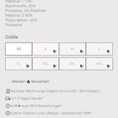
Material 1: 73%
Baumwolle, 25%
Polyester, 2% Elasthan
Material 2: 60%
Polyurethan, 40%
Polyester
auswählen
Größe
XS
S
M
L
(Diese Option ist zurzeit nicht verfügbar.)
(Diese Option ist zurzeit nicht v
(Diese Option 
XL
XXL
3XL
4XL
(Diese Option ist zurzeit nicht verfügbar.)
(Diese Option ist zurzeit nicht verfügbar.)
(Diese Option ist zurzeit nicht v
(Diese Option 
Merken
Bewerten
Kauf per Rechnung möglich (nur in DE + Bonitätspr.)
In 1-5 Tagen bei dir*
4,96★ aus 1.842 Bewertungen
Gothic-Fashion und Lifestyle - etabliert seit 1999