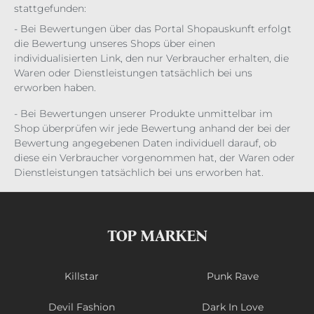
stattgefunden:
- Bei Bewertungen über das Portal Shopauskunft erfolgt
die Bewertung unseres Shops über einen
individualisierten Link, den nur Verbraucher erhalten, die
Waren oder Dienstleistungen tatsächlich bei uns
erworben haben.
- Bei Bewertungen unserer Produkte unmittelbar im
Shop überprüfen wir jede Bewertung anhand der bei der
Bewertung angegebenen Daten individuell darauf, ob
diese ein Verbraucher vorgenommen hat, der Waren oder
Dienstleistungen tatsächlich bei uns erworben hat.
TOP MARKEN
Killstar
Punk Rave
Devil Fashion
Dark In Love