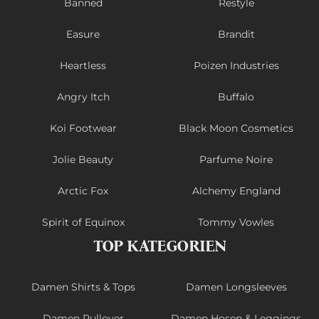
Banned
Restyle
Easure
Brandit
Heartless
Poizen Industries
Angry Itch
Buffalo
Koi Footwear
Black Moon Cosmetics
Jolie Beauty
Parfume Noire
Arctic Fox
Alchemy England
Spirit of Equinox
Tommy Vowles
TOP KATEGORIEN
Damen Shirts & Tops
Damen Longsleeves
Damen Pullover
Damen Hosen & Leggings