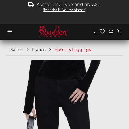
Kostenloser Versand ab €50
alt springen
(innerhalb Deutschlands)
Ware
Sale %
Frauen
Hosen & Leggings
Bildergalerie überspringen