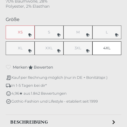
70% Baumwolle, 28%
Polyester, 2% Elasthan
auswählen
Größe
XS
S
M
L
(Diese Option ist zurzeit nicht verfügbar.)
(Diese Option ist zurzeit nicht verfügbar.)
(Diese Option ist zurzeit nicht v
(Diese Option 
XL
XXL
3XL
4XL
(Diese Option ist zurzeit nicht verfügbar.)
(Diese Option ist zurzeit nicht verfügbar.)
(Diese Option ist zurzeit nicht v
Merken
Bewerten
Kauf per Rechnung möglich (nur in DE + Bonitätspr.)
In 1-5 Tagen bei dir*
4,96★ aus 1.842 Bewertungen
Gothic-Fashion und Lifestyle - etabliert seit 1999
BESCHREIBUNG