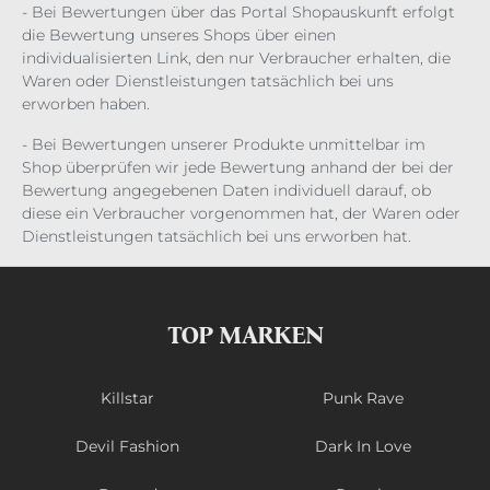
- Bei Bewertungen über das Portal Shopauskunft erfolgt
die Bewertung unseres Shops über einen
individualisierten Link, den nur Verbraucher erhalten, die
Waren oder Dienstleistungen tatsächlich bei uns
erworben haben.
- Bei Bewertungen unserer Produkte unmittelbar im
Shop überprüfen wir jede Bewertung anhand der bei der
Bewertung angegebenen Daten individuell darauf, ob
diese ein Verbraucher vorgenommen hat, der Waren oder
Dienstleistungen tatsächlich bei uns erworben hat.
TOP MARKEN
Killstar
Punk Rave
Devil Fashion
Dark In Love