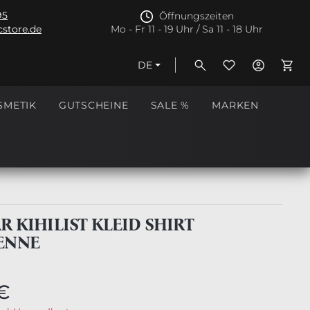
95
Öffnungszeiten
store.de
Mo - Fr 11 - 19 Uhr / Sa 11 - 18 Uhr
DE
Ware
SMETIK
GUTSCHEINE
SALE %
MARKEN
R KIHILIST KLEID SHIRT
ENNE
€