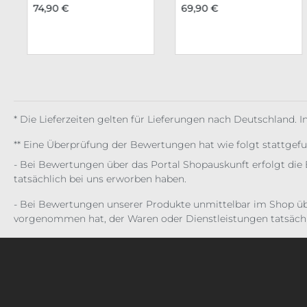
74,90 €
69,90 €
* Die Lieferzeiten gelten für Lieferungen nach Deutschland. 
** Eine Überprüfung der Bewertungen hat wie folgt stattgef
- Bei Bewertungen über das Portal Shopauskunft erfolgt die 
tatsächlich bei uns erworben haben.
- Bei Bewertungen unserer Produkte unmittelbar im Shop üb
vorgenommen hat, der Waren oder Dienstleistungen tatsächl