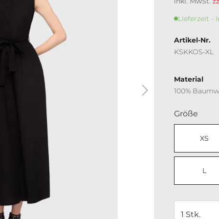
inkl. MwSt.
z
Lieferzeit - 
Artikel-Nr.
KSKKOS-XL
Material
100% Baumw
ausw
Größe
XS
L