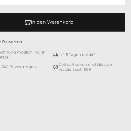
In den Warenkorb
Bewerten
echnung möglich (nur in
In 1-5 Tagen bei dir*
tspr.)
Gothic-Fashion und Lifestyle -
 1.842 Bewertungen
etabliert seit 1999