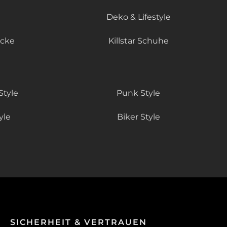
Deko & Lifestyle
äcke
Killstar Schuhe
Style
Punk Style
yle
Biker Style
SICHERHEIT & VERTRAUEN