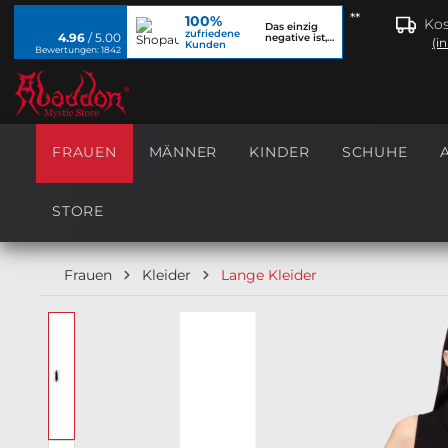
**
100%
springen
Zur Hauptnavigation springen
Kos
Das einzig
zufriedene
4.96
/ 5.00
negative ist,
(i
Kunden
dass ich...
Bewertungen: 1842
FRAUEN
MÄNNER
KINDER
SCHUHE
STORE
Frauen
Kleider
Lange Kleider
Bildergalerie überspringen