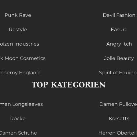
Punk Rave
Devil Fashion
Restyle
Easure
oizen Industries
Angry Itch
ck Moon Cosmetics
Jolie Beauty
lchemy England
Spirit of Equino
TOP KATEGORIEN
men Longsleeves
Damen Pullove
Röcke
Korsetts
Damen Schuhe
Herren Obertei