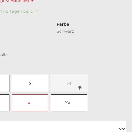
zgl. Versandkosten
In 1-5 Tagen bei dir*
Farbe
Schwarz
olle
ählen
S
M
XL
XXL