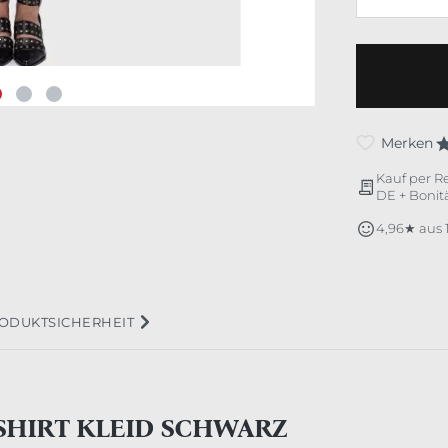
Merken
Kauf per R
DE + Bonitä
4,96★ aus
ODUKTSICHERHEIT
 SHIRT KLEID SCHWARZ