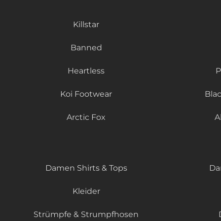
Killstar
Banned
Heartless
P
Koi Footwear
Bla
Arctic Fox
A
Damen Shirts & Tops
Da
Kleider
Strümpfe & Strumpfhosen