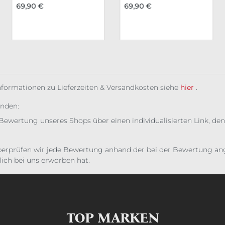
69,90 €
69,90 €
Informationen zu Lieferzeiten & Versandkosten siehe
hier
.
unden:
Bewertung unseres Shops über einen individualisierten Link, den
erprüfen wir jede Bewertung anhand der bei der Bewertung ange
ich bei uns erworben hat.
TOP MARKEN