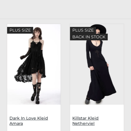
PLUS SIZE
PLUS SIZE
BACK IN STOCK
Dark In Love Kleid
Killstar Kleid
Amara
Netherviel