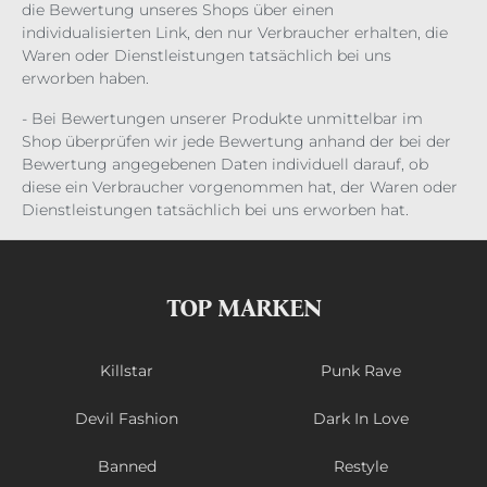
die Bewertung unseres Shops über einen
individualisierten Link, den nur Verbraucher erhalten, die
Waren oder Dienstleistungen tatsächlich bei uns
erworben haben.
- Bei Bewertungen unserer Produkte unmittelbar im
Shop überprüfen wir jede Bewertung anhand der bei der
Bewertung angegebenen Daten individuell darauf, ob
diese ein Verbraucher vorgenommen hat, der Waren oder
Dienstleistungen tatsächlich bei uns erworben hat.
TOP MARKEN
Killstar
Punk Rave
Devil Fashion
Dark In Love
Banned
Restyle