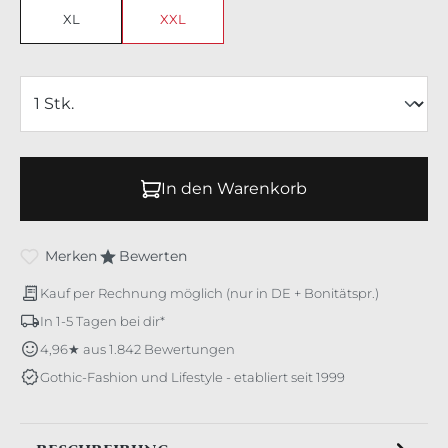
XL
XXL
In den Warenkorb
Merken
Bewerten
Kauf per Rechnung möglich (nur in DE + Bonitätspr.)
In 1-5 Tagen bei dir*
4,96★ aus 1.842 Bewertungen
Gothic-Fashion und Lifestyle - etabliert seit 1999