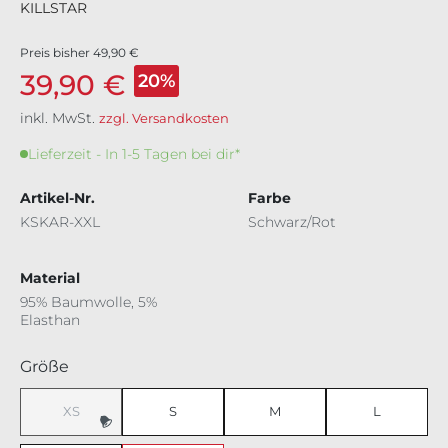
KILLSTAR
Preis bisher
49,90 €
39,90 €
20%
inkl. MwSt.
zzgl. Versandkosten
Lieferzeit - In 1-5 Tagen bei dir*
Artikel-Nr.
Farbe
KSKAR-XXL
Schwarz/Rot
Material
95% Baumwolle, 5%
Elasthan
auswählen
Größe
XS
S
M
L