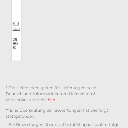
Kill
r
star
i
Top
Un
29,
90
u
cle
€
an
o
Spi
rit
g
a
* Die Lieferzeiten gelten für Lieferungen nach
Deutschland. Informationen zu Lieferzeiten &
Versandkosten siehe
hier
.
** Eine Überprüfung der Bewertungen hat wie folgt
stattgefunden:
- Bei Bewertungen über das Portal Shopauskunft erfolgt