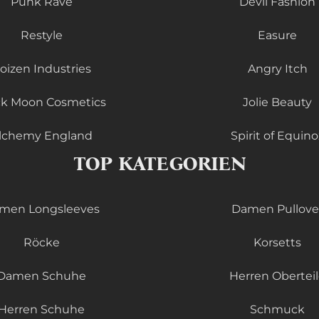
Punk Rave
Devil Fashion
Restyle
Easure
oizen Industries
Angry Itch
ck Moon Cosmetics
Jolie Beauty
lchemy England
Spirit of Equino
TOP KATEGORIEN
men Longsleeves
Damen Pullove
Röcke
Korsetts
Damen Schuhe
Herren Obertei
Herren Schuhe
Schmuck