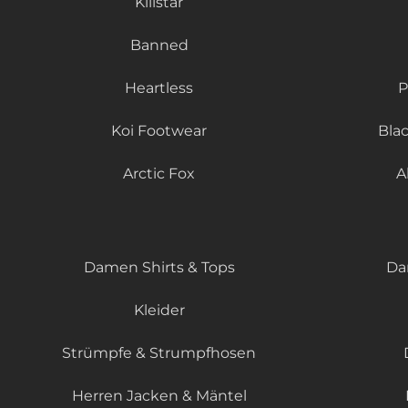
Killstar
Banned
Heartless
P
Koi Footwear
Bla
Arctic Fox
A
Damen Shirts & Tops
Da
Kleider
Strümpfe & Strumpfhosen
Herren Jacken & Mäntel