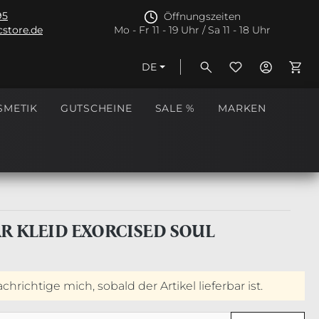
95
Öffnungszeiten
store.de
Mo - Fr 11 - 19 Uhr / Sa 11 - 18 Uhr
DE
Ware
SMETIK
GUTSCHEINE
SALE %
MARKEN
AR KLEID EXORCISED SOUL
hrichtige mich, sobald der Artikel lieferbar ist.