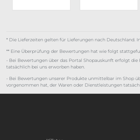
* Die Lieferzeiten gelten für Lieferungen nach Deutschland. 
** Eine Überprüfung der Bewertungen hat wie folgt stattgef
- Bei Bewertungen über das Portal Shopauskunft erfolgt die 
tatsächlich bei uns erworben haben.
- Bei Bewertungen unserer Produkte unmittelbar im Shop üb
vorgenommen hat, der Waren oder Dienstleistungen tatsächl