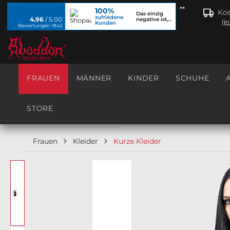
**
100%
springen
Zur Hauptnavigation springen
Kos
Das einzig
zufriedene
4.96
/ 5.00
negative ist,
(i
Kunden
dass ich...
Bewertungen: 1842
FRAUEN
MÄNNER
KINDER
SCHUHE
STORE
Frauen
Kleider
Kurze Kleider
Bildergalerie überspringen