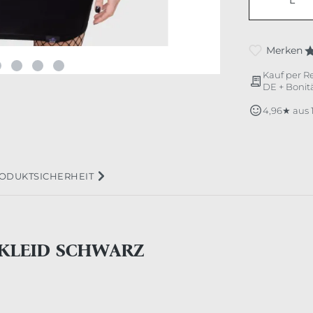
L
Merken
Kauf per R
DE + Bonitä
4,96★ aus
ODUKTSICHERHEIT
IKLEID SCHWARZ