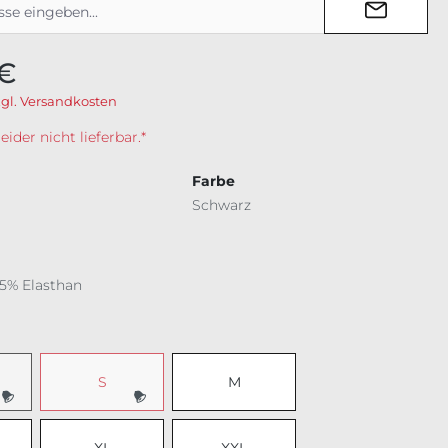
 €
zgl. Versandkosten
der nicht lieferbar.*
Farbe
Schwarz
 5% Elasthan
ählen
S
M