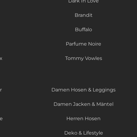
Dark In Love
Brandit
Buffalo
Parfume Noire
x
Tommy Vowles
r
Damen Hosen & Leggings
Damen Jacken & Mäntel
le
Herren Hosen
Deko & Lifestyle