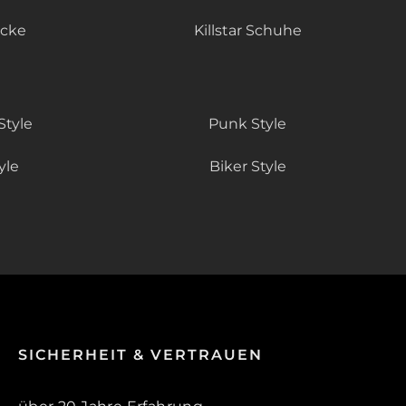
äcke
Killstar Schuhe
Style
Punk Style
yle
Biker Style
SICHERHEIT & VERTRAUEN