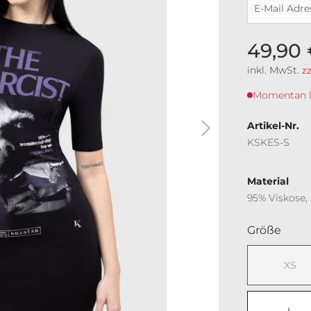
49,90
inkl. MwSt.
z
Momentan lei
Artikel-Nr.
KSKES-S
Material
95% Viskose,
ausw
Größe
XS