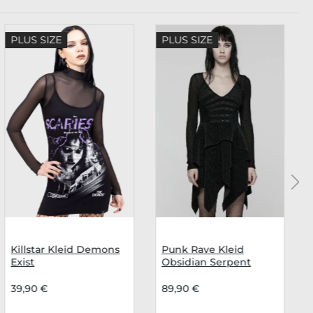
PLUS SIZE
PLUS SIZE
Killstar Kleid Demons
Punk Rave Kleid
Exist
Obsidian Serpent
39,90 €
89,90 €