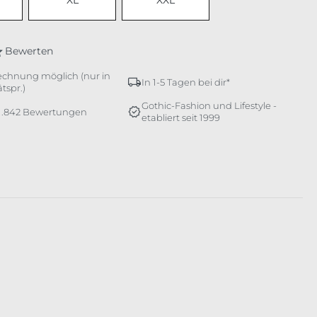
XL
XXL
Bewerten
echnung möglich (nur in
In 1-5 Tagen bei dir*
tspr.)
Gothic-Fashion und Lifestyle -
 1.842 Bewertungen
etabliert seit 1999