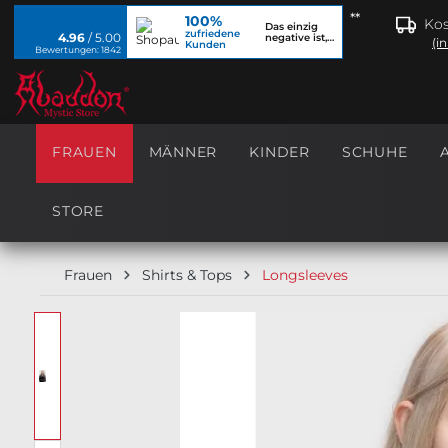
**
100%
springen
Zur Hauptnavigation springen
Kos
Das einzig
zufriedene
4.96
/ 5.00
negative ist,
(i
Kunden
dass ich...
Bewertungen: 1842
FRAUEN
MÄNNER
KINDER
SCHUHE
STORE
Frauen
Shirts & Tops
Longsleeves
Bildergalerie überspringen