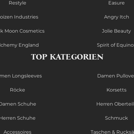
Restyle
Easure
oizen Industries
Angry Itch
ck Moon Cosmetics
Jolie Beauty
lchemy England
Spirit of Equino
TOP KATEGORIEN
men Longsleeves
Damen Pullove
Röcke
Korsetts
Damen Schuhe
Herren Obertei
Herren Schuhe
Schmuck
Accessoires
Taschen & Rucks