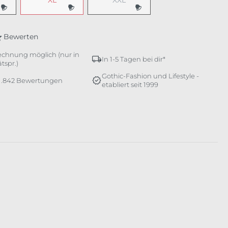
XL
XXL
e Option ist zurzeit nicht verfügbar.)
(Diese Option ist zurzeit nicht verfügbar.)
(Diese Option ist zurzeit nicht verfü
Bewerten
echnung möglich (nur in
In 1-5 Tagen bei dir*
tspr.)
Gothic-Fashion und Lifestyle -
 1.842 Bewertungen
etabliert seit 1999