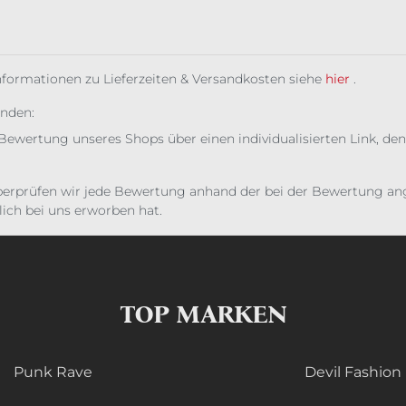
Informationen zu Lieferzeiten & Versandkosten siehe
hier
.
unden:
Bewertung unseres Shops über einen individualisierten Link, den
erprüfen wir jede Bewertung anhand der bei der Bewertung ange
ich bei uns erworben hat.
TOP MARKEN
Punk Rave
Devil Fashion