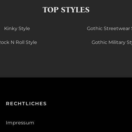
TOP STYLES
Kinky Style
Gothic Streetwear 
ock N Roll Style
Gothic Military St
RECHTLICHES
Impressum