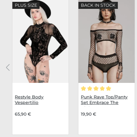
Produktgalerie überspringen
PLUS SIZE
BACK IN STOCK
Durchschnittliche Bew
Restyle Body
Punk Rave Top/Panty
Vespertilio
Set Embrace The
Night
65,90 €
19,90 €