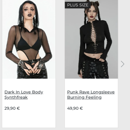
PLUS SIZE
Dark In Love Body
Punk Rave Longsleeve
Synthfreak
Burning Feeling
29,90 €
49,90 €