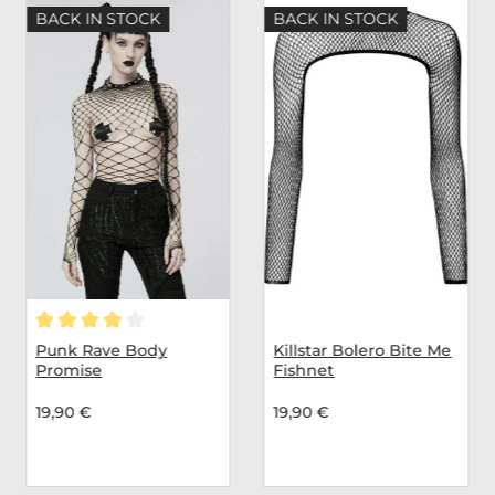
BACK IN STOCK
BACK IN STOCK
ertung von 5 von 5 Sternen
Durchschnittliche Bewertung von 4 von 5 Sternen
Punk Rave Body
Killstar Bolero Bite Me
Promise
Fishnet
19,90 €
19,90 €