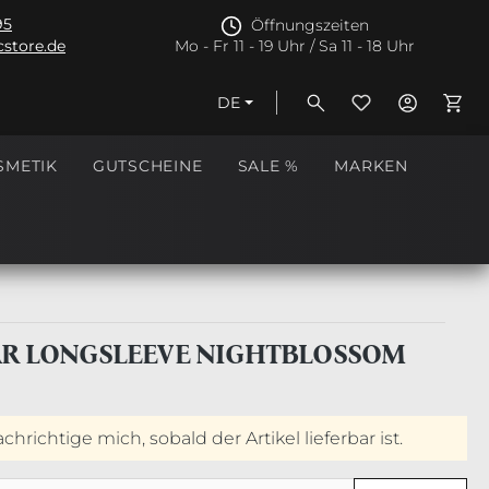
95
Öffnungszeiten
store.de
Mo - Fr 11 - 19 Uhr / Sa 11 - 18 Uhr
DE
Ware
SMETIK
GUTSCHEINE
SALE %
MARKEN
AR LONGSLEEVE NIGHTBLOSSOM
hrichtige mich, sobald der Artikel lieferbar ist.