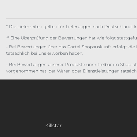
* Die Lieferzeiten gelten für Lieferungen nach Deutschland. 
** Eine Überprüfung der Bewertungen hat wie folgt stattgef
- Bei Bewertungen über das Portal Shopauskunft erfolgt die 
tatsächlich bei uns erworben haben.
- Bei Bewertungen unserer Produkte unmittelbar im Shop üb
vorgenommen hat, der Waren oder Dienstleistungen tatsächl
Killstar