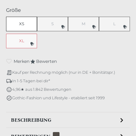
auswählen
Größe
XS
S
M
L
(Diese Option ist zurzeit nicht verfügbar.)
(Diese Option ist zurzeit nicht v
(Diese Option 
XL
(Diese Option ist zurzeit nicht verfügbar.)
Merken
Bewerten
Kauf per Rechnung möglich (nur in DE + Bonitätspr.)
In 1-5 Tagen bei dir*
4,96★ aus 1.842 Bewertungen
Gothic-Fashion und Lifestyle - etabliert seit 1999
BESCHREIBUNG