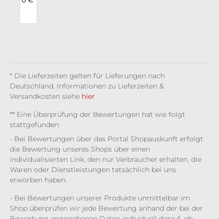
r
ies
g
Ar
mst
e
ulp
en
Fat
al
* Die Lieferzeiten gelten für Lieferungen nach
Deutschland. Informationen zu Lieferzeiten &
Versandkosten siehe
hier
.
** Eine Überprüfung der Bewertungen hat wie folgt
stattgefunden:
- Bei Bewertungen über das Portal Shopauskunft erfolgt
die Bewertung unseres Shops über einen
individualisierten Link, den nur Verbraucher erhalten, die
Waren oder Dienstleistungen tatsächlich bei uns
erworben haben.
- Bei Bewertungen unserer Produkte unmittelbar im
Shop überprüfen wir jede Bewertung anhand der bei der
Bewertung angegebenen Daten individuell darauf, ob