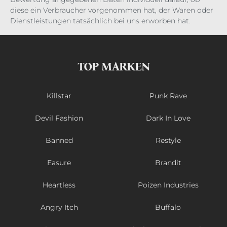
diese ein Verbraucher vorgenommen hat, der Waren oder
Dienstleistungen tatsächlich bei uns erworben hat.
TOP MARKEN
Killstar
Punk Rave
Devil Fashion
Dark In Love
Banned
Restyle
Easure
Brandit
Heartless
Poizen Industries
Angry Itch
Buffalo