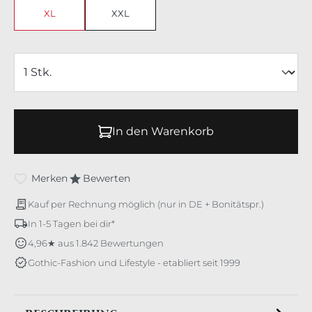
XL
XXL
In den Warenkorb
Merken
Bewerten
Kauf per Rechnung möglich (nur in DE + Bonitätspr.)
In 1-5 Tagen bei dir*
4,96★ aus 1.842 Bewertungen
Gothic-Fashion und Lifestyle - etabliert seit 1999