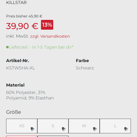
KILLSTAR
Preis bisher
45,90 €
39,90 €
13%
inkl. MwSt.
zzgl. Versandkosten
Lieferzeit - In 1-5 Tagen bei dir*
Artikel-Nr.
Farbe
KSTWSHA-XL
Schwarz
Material
60% Polyester, 31%
Polyamid, 9% Elasthan
auswählen
Größe
XS
S
M
L
(Diese Option ist zurzeit nicht verfügbar.)
(Diese Option ist zurzeit nicht verfügbar.)
(Diese Option ist zurzeit nicht v
(Diese Option 