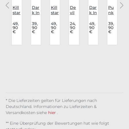
Kill
Dar
Kill
De
Dar
Pu
K
star
k In
star
vil
k In
nk
v
We
Lov
Top
Fas
Lov
Rav
ste
e
Tho
hio
e
e
l
49,
39,
49,
24,
49,
39,
90
90
90
90
90
90
r
Nig
Top
rne
n
Top
Top
€
€
€
€
€
€
g
ht
Ana
d
Top
Edi
Ves
Pet
stas
Spi
Vel
th
per
r
al
ia
re
vet
alia
l
Lun
a
* Die Lieferzeiten gelten für Lieferungen nach
Deutschland. Informationen zu Lieferzeiten &
Versandkosten siehe
hier
.
** Eine Überprüfung der Bewertungen hat wie folgt