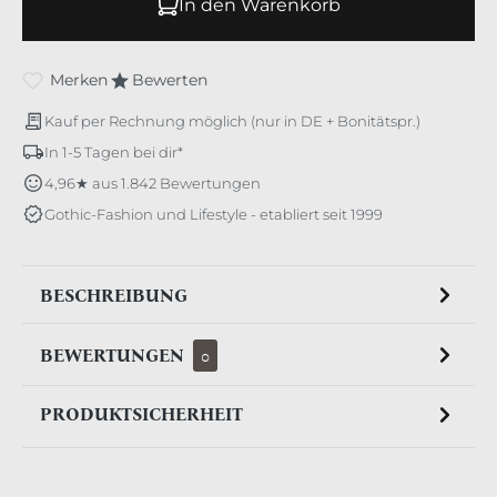
In den Warenkorb
Merken
Bewerten
Kauf per Rechnung möglich (nur in DE + Bonitätspr.)
In 1-5 Tagen bei dir*
4,96★ aus 1.842 Bewertungen
Gothic-Fashion und Lifestyle - etabliert seit 1999
BESCHREIBUNG
BEWERTUNGEN
0
PRODUKTSICHERHEIT