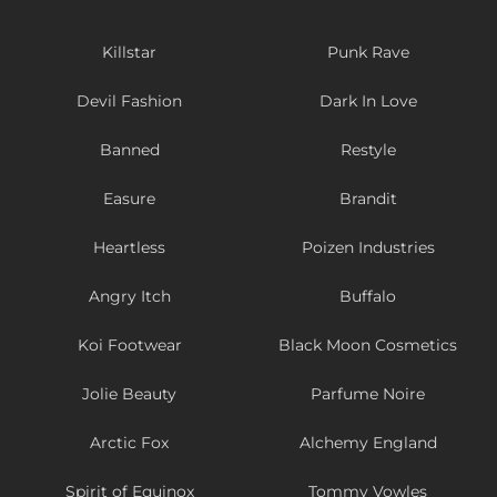
Killstar
Punk Rave
Devil Fashion
Dark In Love
Banned
Restyle
Easure
Brandit
Heartless
Poizen Industries
Angry Itch
Buffalo
Koi Footwear
Black Moon Cosmetics
Jolie Beauty
Parfume Noire
Arctic Fox
Alchemy England
Spirit of Equinox
Tommy Vowles