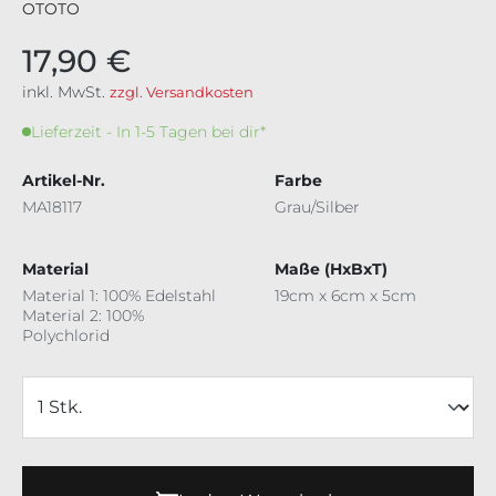
OTOTO
17,90 €
inkl. MwSt.
zzgl. Versandkosten
Lieferzeit - In 1-5 Tagen bei dir*
Artikel-Nr.
Farbe
MA18117
Grau/Silber
Material
Maße (HxBxT)
Material 1: 100% Edelstahl
19cm x 6cm x 5cm
Material 2: 100%
Polychlorid