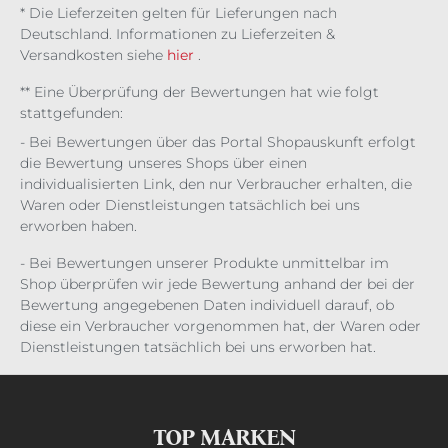
ma
kul
* Die Lieferzeiten gelten für Lieferungen nach
us
a
Deutschland. Informationen zu Lieferzeiten &
Versandkosten siehe
hier
.
** Eine Überprüfung der Bewertungen hat wie folgt
stattgefunden:
- Bei Bewertungen über das Portal Shopauskunft erfolgt
die Bewertung unseres Shops über einen
individualisierten Link, den nur Verbraucher erhalten, die
Waren oder Dienstleistungen tatsächlich bei uns
erworben haben.
- Bei Bewertungen unserer Produkte unmittelbar im
Shop überprüfen wir jede Bewertung anhand der bei der
Bewertung angegebenen Daten individuell darauf, ob
diese ein Verbraucher vorgenommen hat, der Waren oder
Dienstleistungen tatsächlich bei uns erworben hat.
TOP MARKEN