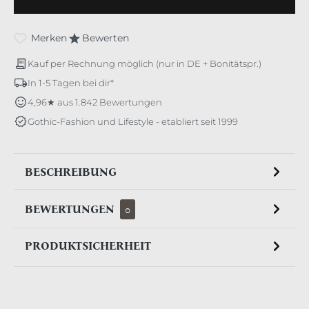
Merken
Bewerten
Kauf per Rechnung möglich (nur in DE + Bonitätspr.)
In 1-5 Tagen bei dir*
4,96★ aus 1.842 Bewertungen
Gothic-Fashion und Lifestyle - etabliert seit 1999
BESCHREIBUNG
BEWERTUNGEN
0
PRODUKTSICHERHEIT