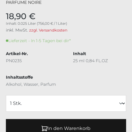
PARFUME NOIRE
18,90 €
Inhalt:
0.025 Liter
(756,00 € / 1 Liter)
inkl. MwSt.
zzgl. Versandkosten
Lieferzeit - In 1-5 Tagen bei dir*
Artikel-Nr.
Inhalt
PN0235
25 ml 0,84 FL.OZ
Inhaltsstoffe
Alkohol, Wasser, Parfum
In den Warenkorb