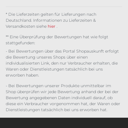
€
00 €
00 €
00 €
00 €
00 €
00 €
25
ml
ml
us
err
/ 1 l)
/ 1 l)
/ 1 l)
/ 1 l)
/ 1 l)
/ 1 l)
/
ml
25
y
ml
25
t
* Die Lieferzeiten gelten für Lieferungen nach
ml
Deutschland. Informationen zu Lieferzeiten &
Versandkosten siehe
hier
.
** Eine Überprüfung der Bewertungen hat wie folgt
stattgefunden:
- Bei Bewertungen über das Portal Shopauskunft erfolgt
die Bewertung unseres Shops über einen
individualisierten Link, den nur Verbraucher erhalten, die
Waren oder Dienstleistungen tatsächlich bei uns
erworben haben.
- Bei Bewertungen unserer Produkte unmittelbar im
Shop überprüfen wir jede Bewertung anhand der bei der
Bewertung angegebenen Daten individuell darauf, ob
diese ein Verbraucher vorgenommen hat, der Waren oder
Dienstleistungen tatsächlich bei uns erworben hat.