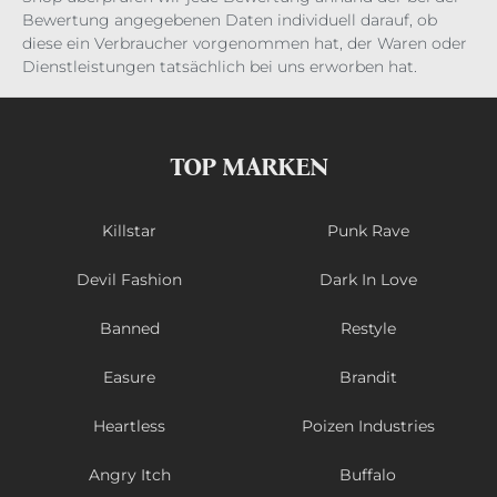
Bewertung angegebenen Daten individuell darauf, ob
diese ein Verbraucher vorgenommen hat, der Waren oder
Dienstleistungen tatsächlich bei uns erworben hat.
TOP MARKEN
Killstar
Punk Rave
Devil Fashion
Dark In Love
Banned
Restyle
Easure
Brandit
Heartless
Poizen Industries
Angry Itch
Buffalo