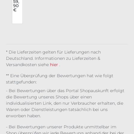
e
59,
90
a
Lon
€
gsl
eev
e
Fra
me
cut
* Die Lieferzeiten gelten für Lieferungen nach
Deutschland. Informationen zu Lieferzeiten &
Versandkosten siehe
hier
.
** Eine Überprüfung der Bewertungen hat wie folgt
stattgefunden:
- Bei Bewertungen über das Portal Shopauskunft erfolgt
die Bewertung unseres Shops über einen
individualisierten Link, den nur Verbraucher erhalten, die
Waren oder Dienstleistungen tatsächlich bei uns
erworben haben.
- Bei Bewertungen unserer Produkte unmittelbar im
Shop überprüfen wir jede Bewertung anhand der bei der