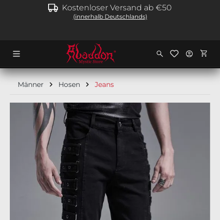
Kostenloser Versand ab €50
alt springen
(innerhalb Deutschlands)
Ware
Männer
Hosen
Jeans
Bildergalerie überspringen