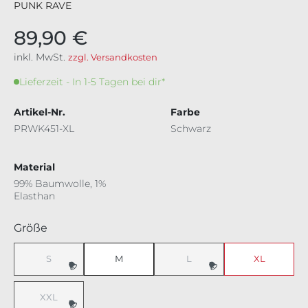
PUNK RAVE
89,90 €
inkl. MwSt.
zzgl. Versandkosten
Lieferzeit - In 1-5 Tagen bei dir*
Artikel-Nr.
Farbe
PRWK451-XL
Schwarz
Material
99% Baumwolle, 1%
Elasthan
auswählen
Größe
S
M
L
XL
(Diese Option ist zurzeit nicht verfügbar.)
(Diese Option ist zurzeit nicht v
XXL
(Diese Option ist zurzeit nicht verfügbar.)