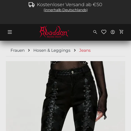
Kostenloser Versand ab €50
alt springen
(innerhalb Deutschlands)
Ware
Frauen
Hosen & Leggings
Jeans
Bildergalerie überspringen