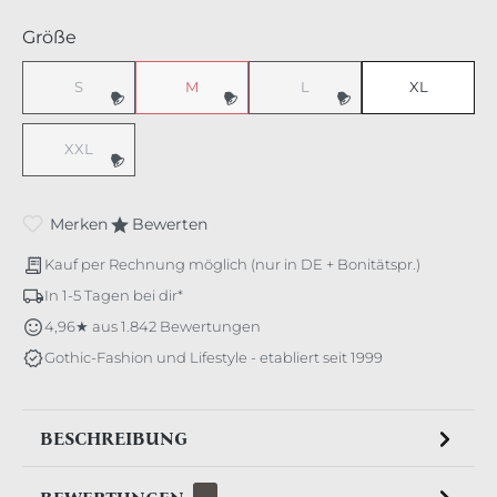
auswählen
Größe
S
M
L
XL
(Diese Option ist zurzeit nicht verfügbar.)
(Diese Option ist zurzeit nicht verfügbar.)
(Diese Option ist zurzeit nicht v
XXL
(Diese Option ist zurzeit nicht verfügbar.)
Merken
Bewerten
Kauf per Rechnung möglich (nur in DE + Bonitätspr.)
In 1-5 Tagen bei dir*
4,96★ aus 1.842 Bewertungen
Gothic-Fashion und Lifestyle - etabliert seit 1999
BESCHREIBUNG