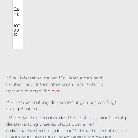
Pu
nk
Rav
e
109,
90
Sch
€
lag
hos
e
Mor
tici
a's
Gar
de
* Die Lieferzeiten gelten für Lieferungen nach
n
Deutschland. Informationen zu Lieferzeiten &
Versandkosten siehe
hier
.
** Eine Überprüfung der Bewertungen hat wie folgt
stattgefunden:
- Bei Bewertungen über das Portal Shopauskunft erfolgt
die Bewertung unseres Shops über einen
individualisierten Link, den nur Verbraucher erhalten, die
Waren oder Dienstleistungen tatsächlich bei uns