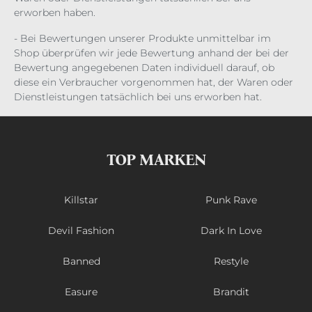
erworben haben.
- Bei Bewertungen unserer Produkte unmittelbar im
Shop überprüfen wir jede Bewertung anhand der bei der
Bewertung angegebenen Daten individuell darauf, ob
diese ein Verbraucher vorgenommen hat, der Waren oder
Dienstleistungen tatsächlich bei uns erworben hat.
TOP MARKEN
Killstar
Punk Rave
Devil Fashion
Dark In Love
Banned
Restyle
Easure
Brandit