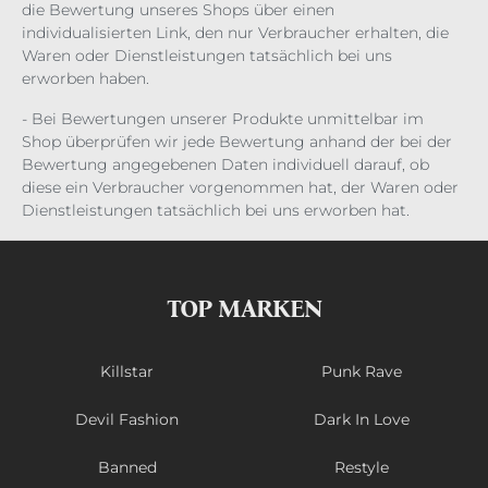
die Bewertung unseres Shops über einen
individualisierten Link, den nur Verbraucher erhalten, die
Waren oder Dienstleistungen tatsächlich bei uns
erworben haben.
- Bei Bewertungen unserer Produkte unmittelbar im
Shop überprüfen wir jede Bewertung anhand der bei der
Bewertung angegebenen Daten individuell darauf, ob
diese ein Verbraucher vorgenommen hat, der Waren oder
Dienstleistungen tatsächlich bei uns erworben hat.
TOP MARKEN
Killstar
Punk Rave
Devil Fashion
Dark In Love
Banned
Restyle