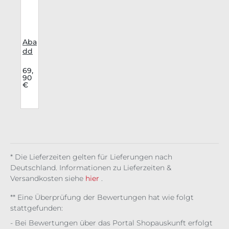
Aba
dd
on
Bewertung von 4 von 5 Sternen
p
Voll
69,
90
l
bru
€
st
Kor
sett
Dar
k
Affa
ir
* Die Lieferzeiten gelten für Lieferungen nach
Deutschland. Informationen zu Lieferzeiten &
Versandkosten siehe
hier
.
** Eine Überprüfung der Bewertungen hat wie folgt
stattgefunden:
- Bei Bewertungen über das Portal Shopauskunft erfolgt