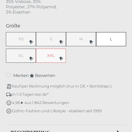
35% Viskose, 35%
Polyester, 27% Polyamid,
3% Elasthan
auswählen
Größe
XS
S
M
L
XL
XXL
Merken
Bewerten
Kauf per Rechnung möglich (nur in DE + Bonitätspr.)
In 1-5 Tagen bei dir*
4,96★ aus 1.842 Bewertungen
Gothic-Fashion und Lifestyle - etabliert seit 1999