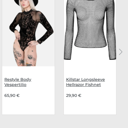
Restyle Body
Killstar Longsleeve
Vespertilio
Hellrazor Fishnet
65,90 €
29,90 €