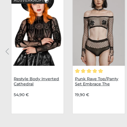
AUSVERKAUFT
Durchschnittliche Bew
Restyle Body Inverted
Punk Rave Top/Panty
Cathedral
Set Embrace The
Night
54,90 €
19,90 €