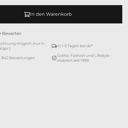
In den Warenkorb
Bewerten
echnung möglich (nur in
In 1-5 Tagen bei dir*
tspr.)
Gothic-Fashion und Lifestyle -
 1.842 Bewertungen
etabliert seit 1999