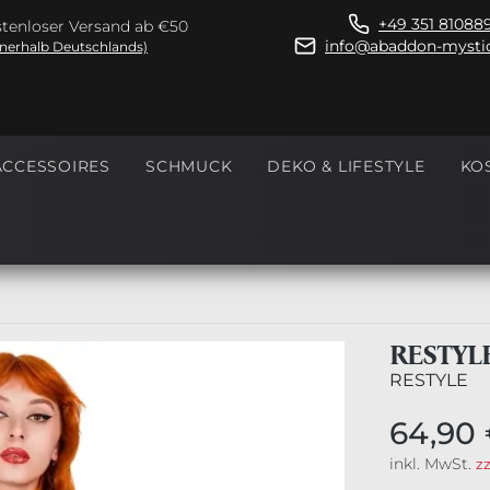
+49 351 81088
tenloser Versand ab €50
info@abaddon-mystic
nnerhalb Deutschlands)
ACCESSOIRES
SCHMUCK
DEKO & LIFESTYLE
KO
RESTYL
RESTYLE
64,90
inkl. MwSt.
z