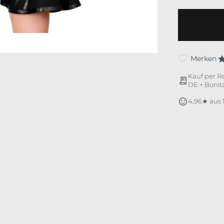
Merken
Kauf per R
DE + Bonitä
4,96★ aus