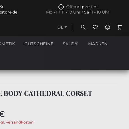
95
Öffnungszeiten
store.de
Mo - Fr 11 - 19 Uhr / Sa 11 - 18 Uhr
DE
Ware
SMETIK
GUTSCHEINE
SALE %
MARKEN
E BODY CATHEDRAL CORSET
 €
zgl. Versandkosten