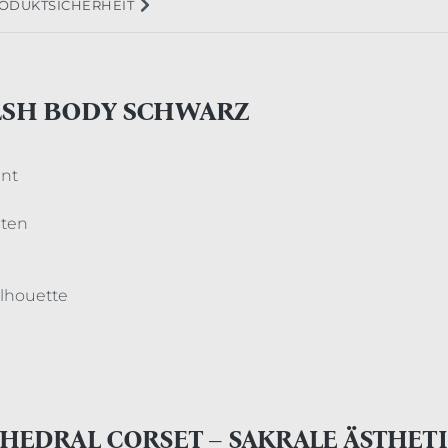
ODUKTSICHERHEIT
ESH BODY SCHWARZ
int
nten
ilhouette
HEDRAL CORSET – SAKRALE ÄSTHETI