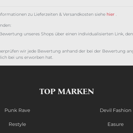
Informationen zu Lieferzeiten & Versandkosten siehe
hier
.
unden:
Bewertung unseres Shops über einen individualisierten Link, den
erprüfen wir jede Bewertung anhand der bei der Bewertung ange
ich bei uns erworben hat.
TOP MARKEN
Punk Rave
Devil Fashion
Restyle
Easure