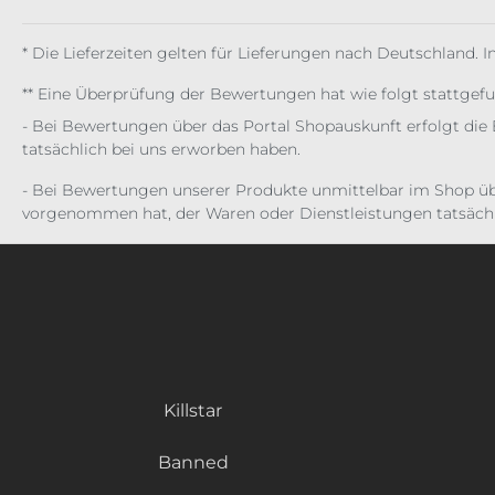
* Die Lieferzeiten gelten für Lieferungen nach Deutschland. 
** Eine Überprüfung der Bewertungen hat wie folgt stattgef
- Bei Bewertungen über das Portal Shopauskunft erfolgt die 
tatsächlich bei uns erworben haben.
- Bei Bewertungen unserer Produkte unmittelbar im Shop üb
vorgenommen hat, der Waren oder Dienstleistungen tatsächl
Killstar
Banned