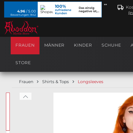
**
100%
springen
Zur Hauptnavigation springen
Kos
Das einzig
zufriedene
4.96
/ 5.00
negative ist,
(i
Kunden
dass ich...
Bewertungen: 1842
FRAUEN
MÄNNER
KINDER
SCHUHE
STORE
Frauen
Shirts & Tops
Longsleeves
Bildergalerie überspringen