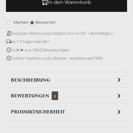
In den Warenkorb
Merken
Bewerten
Kauf per Rechnung möglich (nur in DE + Bonitätspr.)
In 1-5 Tagen bei dir*
4,96★ aus 1.842 Bewertungen
Gothic-Fashion und Lifestyle - etabliert seit 1999
BESCHREIBUNG
BEWERTUNGEN
0
PRODUKTSICHERHEIT