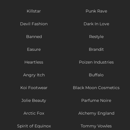
Killstar
Punk Rave
Devil Fashion
Dark In Love
Banned
Restyle
Easure
Brandit
Heartless
Poizen Industries
Angry Itch
Buffalo
Koi Footwear
Black Moon Cosmetics
Jolie Beauty
Parfume Noire
Arctic Fox
Alchemy England
Spirit of Equinox
Tommy Vowles