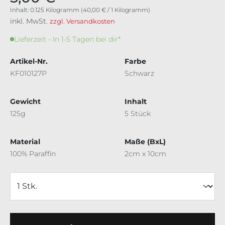
Inhalt:
0.125 Kilogramm
(40,00 € / 1 Kilogramm)
inkl. MwSt.
zzgl. Versandkosten
Lieferzeit - In 1-5 Tagen bei dir*
Artikel-Nr.
Farbe
KF010127P
Schwarz
Gewicht
Inhalt
125g
5 Stück
Material
Maße (BxL)
100% Paraffin
2cm x 10cm