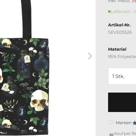
inkl. MwSt.
z
Lieferzeit - 
Artikel-Nr.
SEVE05526
Material
95% Polyeste
Merken
Kauf per R