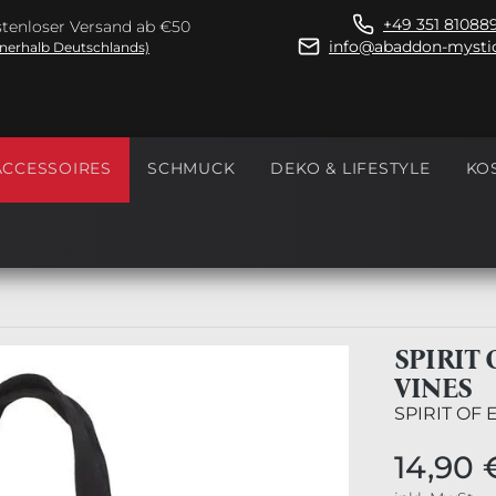
+49 351 81088
tenloser Versand ab €50
info@abaddon-mystic
nnerhalb Deutschlands)
ACCESSOIRES
SCHMUCK
DEKO & LIFESTYLE
KO
SPIRIT
VINES
SPIRIT OF
14,90 