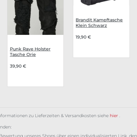
Brandit Kampftasche
Klein Schwarz
19,90 €
Punk Rave Holster
Tasche Orie
39,90 €
Informationen zu Lieferzeiten & Versandkosten siehe
hier
.
unden:
Bewertung unseres Shops über einen individualisierten Link, den