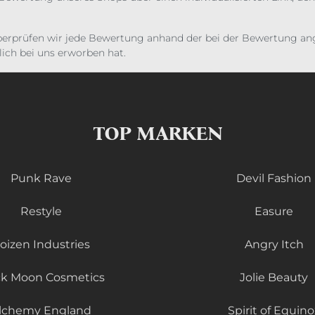
erprüfen wir jede Bewertung anhand der bei der Bewertung ange
ich bei uns erworben hat.
TOP MARKEN
Punk Rave
Devil Fashion
Restyle
Easure
oizen Industries
Angry Itch
ck Moon Cosmetics
Jolie Beauty
lchemy England
Spirit of Equino