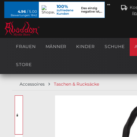
**
100%
springen
Zur Hauptnavigation springen
Kos
Das einzig
zufriedene
4.96
/ 5.00
negative ist,
(i
Kunden
dass ich...
Bewertungen: 1842
FRAUEN
MÄNNER
KINDER
SCHUHE
STORE
Accessoires
Taschen & Rucksäcke
Bildergalerie überspringen