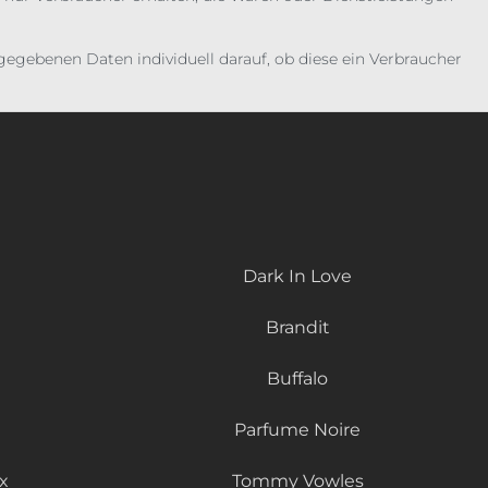
gebenen Daten individuell darauf, ob diese ein Verbraucher
Dark In Love
Brandit
Buffalo
Parfume Noire
x
Tommy Vowles