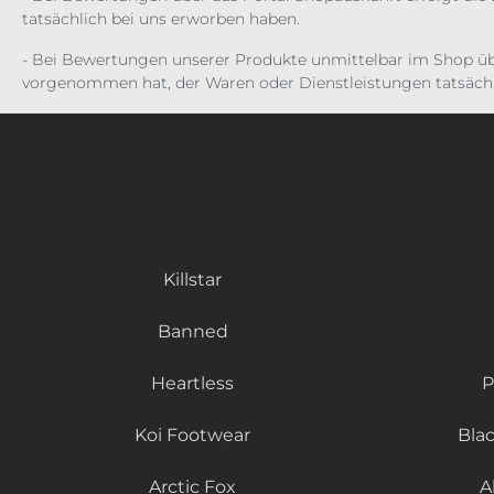
tatsächlich bei uns erworben haben.
- Bei Bewertungen unserer Produkte unmittelbar im Shop üb
vorgenommen hat, der Waren oder Dienstleistungen tatsächl
Killstar
Banned
Heartless
P
Koi Footwear
Bla
Arctic Fox
A