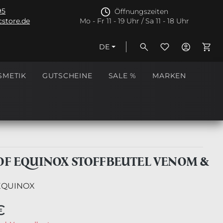
95
Öffnungszeiten
store.de
Mo - Fr 11 - 19 Uhr / Sa 11 - 18 Uhr
DE
Ware
SMETIK
GUTSCHEINE
SALE %
MARKEN
 OF EQUINOX STOFFBEUTEL VENOM &
 EQUINOX
€