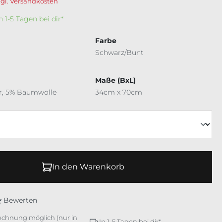
zgl. Versandkosten
In 1-5 Tagen bei dir*
Farbe
Schwarz/Bunt
Maße (BxL)
r, 5% Baumwolle
34cm x 70cm
In den Warenkorb
Bewerten
echnung möglich (nur in
In 1-5 Tagen bei dir*