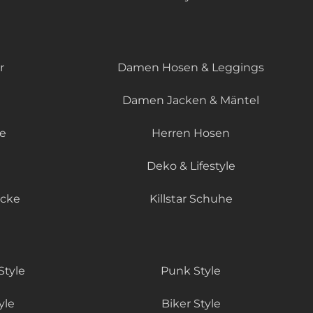
r
Damen Hosen & Leggings
Damen Jacken & Mäntel
le
Herren Hosen
Deko & Lifestyle
äcke
Killstar Schuhe
Style
Punk Style
yle
Biker Style