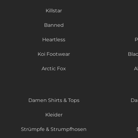
Killstar
Banned
Heartless
P
Koi Footwear
Bla
Arctic Fox
A
Damen Shirts & Tops
Da
Kleider
Strümpfe & Strumpfhosen