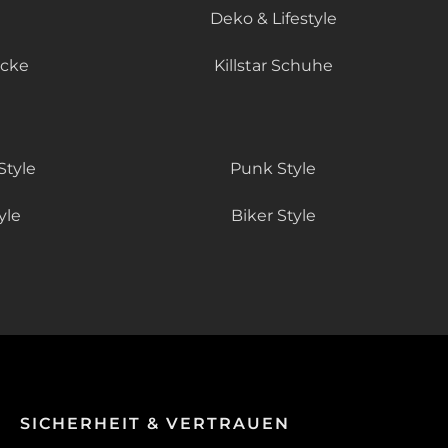
Deko & Lifestyle
äcke
Killstar Schuhe
Style
Punk Style
yle
Biker Style
SICHERHEIT & VERTRAUEN