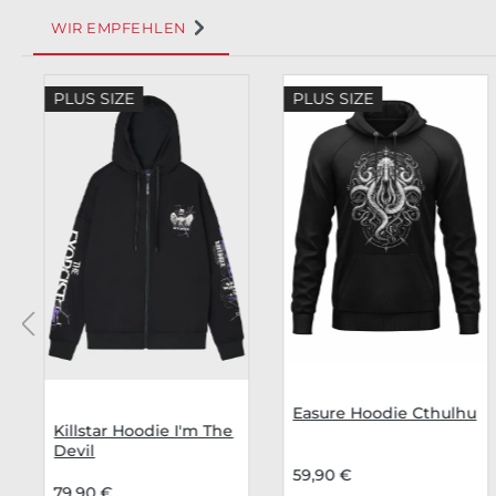
WIR EMPFEHLEN
Produktgalerie überspringen
PLUS SIZE
PLUS SIZE
Easure Hoodie Cthulhu
Killstar Hoodie I'm The
Devil
59,90 €
79,90 €