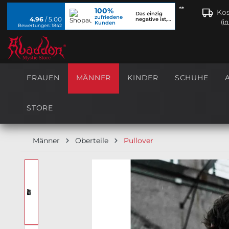
**
100%
springen
Zur Hauptnavigation springen
Kos
Das einzig
zufriedene
4.96
/ 5.00
negative ist,
(i
Kunden
dass ich...
Bewertungen: 1842
FRAUEN
MÄNNER
KINDER
SCHUHE
STORE
Männer
Oberteile
Pullover
Bildergalerie überspringen