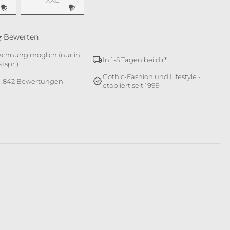
XXL
e Option ist zurzeit nicht verfügbar.)
(Diese Option ist zurzeit nicht verfügbar.)
Bewerten
echnung möglich (nur in
In 1-5 Tagen bei dir*
tspr.)
Gothic-Fashion und Lifestyle -
 1.842 Bewertungen
etabliert seit 1999