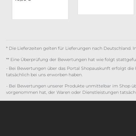
* Die Lieferzeiten gelten für Lieferungen nach Deutschland. 
** Eine Überprüfung der Bewertungen hat wie folgt stattgef
- Bei Bewertungen über das Portal Shopauskunft erfolgt die 
tatsächlich bei uns erworben haben.
- Bei Bewertungen unserer Produkte unmittelbar im Shop üb
vorgenommen hat, der Waren oder Dienstleistungen tatsächl