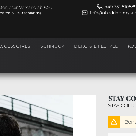
+49 351 81088
tenloser Versand ab €50
info@abaddon-mystic
nnerhalb Deutschlands)
ACCESSOIRES
SCHMUCK
DEKO & LIFESTYLE
KO
STAY C
STAY COLD
Benac