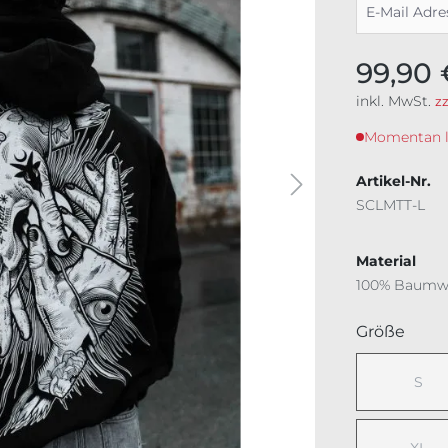
99,90 
inkl. MwSt.
z
Momentan lei
Artikel-Nr.
SCLMTT-L
Material
100% Baumw
ausw
Größe
S
(Dies