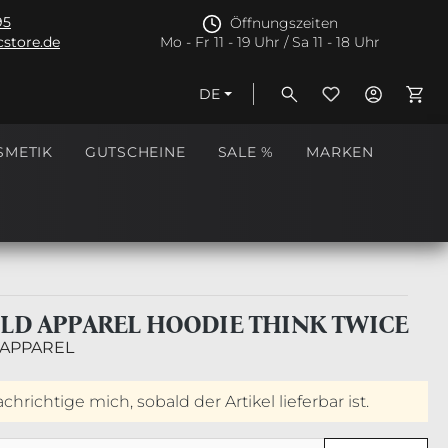
95
Öffnungszeiten
store.de
Mo - Fr 11 - 19 Uhr / Sa 11 - 18 Uhr
DE
Ware
SMETIK
GUTSCHEINE
SALE %
MARKEN
OLD APPAREL HOODIE THINK TWICE
 APPAREL
hrichtige mich, sobald der Artikel lieferbar ist.