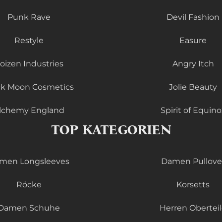
Punk Rave
Devil Fashion
Restyle
Easure
oizen Industries
Angry Itch
ck Moon Cosmetics
Jolie Beauty
lchemy England
Spirit of Equino
TOP KATEGORIEN
men Longsleeves
Damen Pullove
Röcke
Korsetts
Damen Schuhe
Herren Obertei