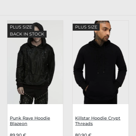
PLUS SIZE
PLUS SIZE
BACK IN STOCK
Punk Rave Hoodie
Killstar Hoodie Crypt
Blazeon
Threads
89,90 €
80,90 €