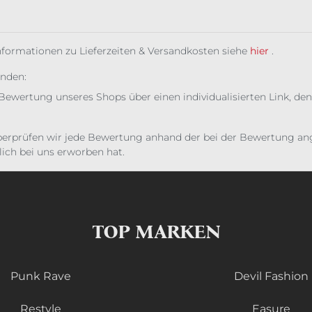
Informationen zu Lieferzeiten & Versandkosten siehe
hier
.
unden:
Bewertung unseres Shops über einen individualisierten Link, den
erprüfen wir jede Bewertung anhand der bei der Bewertung ange
ich bei uns erworben hat.
TOP MARKEN
Punk Rave
Devil Fashion
Restyle
Easure