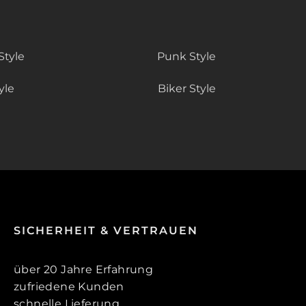
Style
Punk Style
yle
Biker Style
SICHERHEIT & VERTRAUEN
über 20 Jahre Erfahrung
zufriedene Kunden
schnelle Lieferung