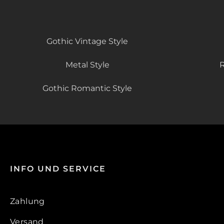
Gothic Vintage Style
Metal Style
R
Gothic Romantic Style
INFO UND SERVICE
Zahlung
Versand