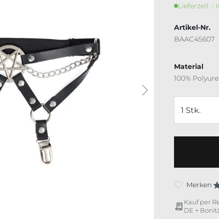
Lieferzeit - 
Artikel-Nr.
BAAC45607
Material
100% Polyur
Merken
Kauf per R
DE + Bonitä