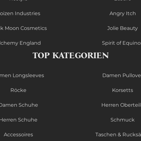
oizen Industries
Angry Itch
ck Moon Cosmetics
Jolie Beauty
lchemy England
Spirit of Equino
TOP KATEGORIEN
men Longsleeves
Damen Pullove
Röcke
Korsetts
Damen Schuhe
Herren Obertei
Herren Schuhe
Schmuck
Accessoires
Taschen & Rucks