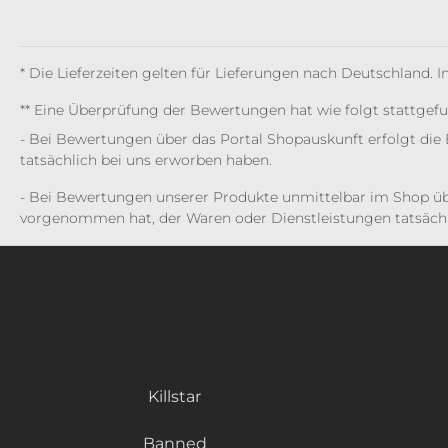
* Die Lieferzeiten gelten für Lieferungen nach Deutschland. 
** Eine Überprüfung der Bewertungen hat wie folgt stattgef
- Bei Bewertungen über das Portal Shopauskunft erfolgt die 
tatsächlich bei uns erworben haben.
- Bei Bewertungen unserer Produkte unmittelbar im Shop üb
vorgenommen hat, der Waren oder Dienstleistungen tatsächl
Killstar
Banned