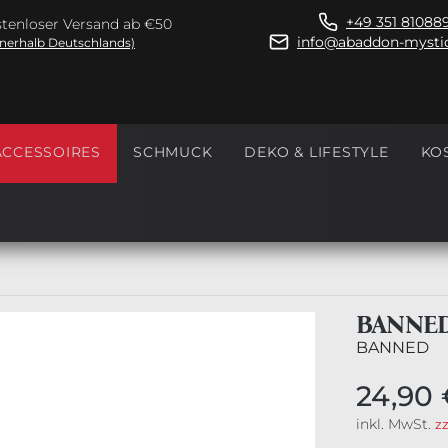
+49 351 81088
tenloser Versand ab €50
info@abaddon-mystic
nnerhalb Deutschlands)
ACCESSOIRES
SCHMUCK
DEKO & LIFESTYLE
KO
BANNED
BANNED
24,90 
inkl. MwSt.
z