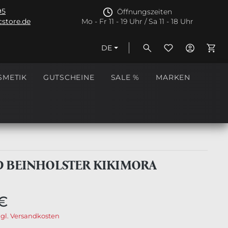
95
Öffnungszeiten
store.de
Mo - Fr 11 - 19 Uhr / Sa 11 - 18 Uhr
DE
Ware
SMETIK
GUTSCHEINE
SALE %
MARKEN
 BEINHOLSTER KIKIMORA
€
zgl. Versandkosten