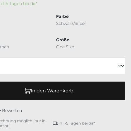
In 1-5 Tagen bei dir*
Farbe
Schwarz/Silber
Größe
ethan
One Size
In den Warenkorb
Bewerten
echnung möglich (nur in
In 1-5 Tagen bei dir*
tspr.)