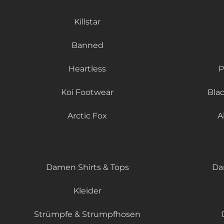
Killstar
Banned
Heartless
P
Koi Footwear
Bla
Arctic Fox
A
Damen Shirts & Tops
Da
Kleider
Strümpfe & Strumpfhosen