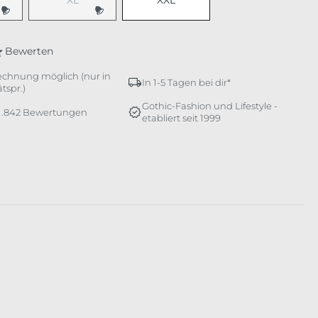
XL
XXL
e Option ist zurzeit nicht verfügbar.)
(Diese Option ist zurzeit nicht verfügbar.)
Bewerten
echnung möglich (nur in
In 1-5 Tagen bei dir*
tspr.)
Gothic-Fashion und Lifestyle -
 1.842 Bewertungen
etabliert seit 1999