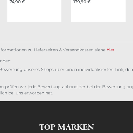
74,90 €
139,90 €
Informationen zu Lieferzeiten & Versandkosten siehe
hier
.
unden:
Bewertung unseres Shops über einen individualisierten Link, den
erprüfen wir jede Bewertung anhand der bei der Bewertung ange
ich bei uns erworben hat.
TOP MARKEN