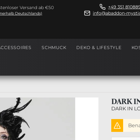
+49 351 81088
tenloser Versand ab €50
info@abaddon-mystic
nnerhalb Deutschlands)
ACCESSOIRES
SCHMUCK
DEKO & LIFESTYLE
KO
DARK I
DARK IN L
Benac