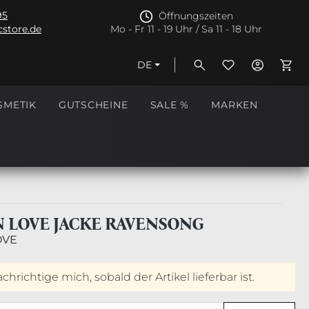
95
Öffnungszeiten
store.de
Mo - Fr 11 - 19 Uhr / Sa 11 - 18 Uhr
DE
Ware
SMETIK
GUTSCHEINE
SALE %
MARKEN
N LOVE JACKE RAVENSONG
OVE
hrichtige mich, sobald der Artikel lieferbar ist.