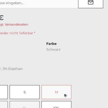
€
zgl. Versandkosten
der nicht lieferbar.*
Farbe
Schwarz
r, 3% Elasthan
ählen
S
M
(Diese Option ist zurzeit nicht verfü