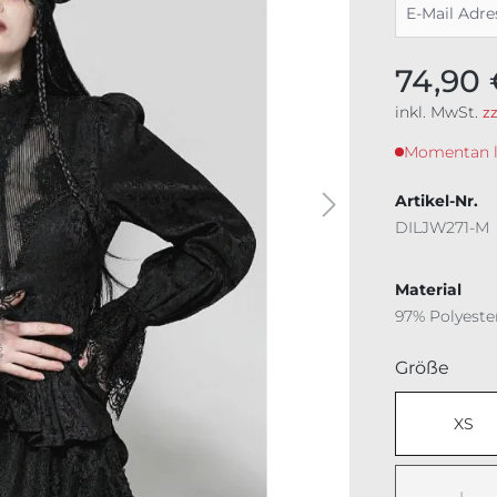
74,90 
inkl. MwSt.
z
Momentan lei
Artikel-Nr.
DILJW271-M
Material
97% Polyeste
ausw
Größe
XS