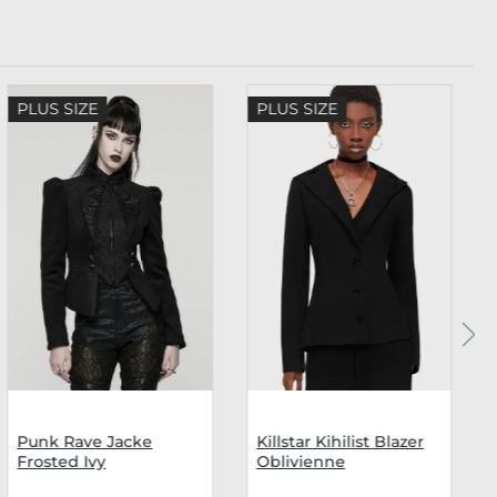
PLUS SIZE
PLUS SIZE
Punk Rave Jacke
Killstar Kihilist Blazer
Frosted Ivy
Oblivienne