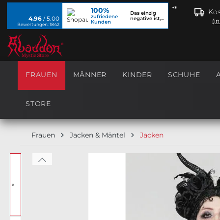
**
100%
springen
Zur Hauptnavigation springen
Kos
Das einzig
zufriedene
4.96
/ 5.00
negative ist,
(i
Kunden
dass ich...
Bewertungen: 1842
FRAUEN
MÄNNER
KINDER
SCHUHE
STORE
Frauen
Jacken & Mäntel
Jacken
Bildergalerie überspringen