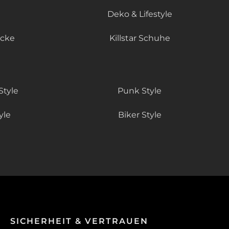
Deko & Lifestyle
äcke
Killstar Schuhe
Style
Punk Style
yle
Biker Style
SICHERHEIT & VERTRAUEN