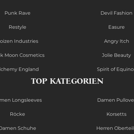
Punk Rave
Devil Fashion
Restyle
Easure
oizen Industries
Angry Itch
ck Moon Cosmetics
Jolie Beauty
lchemy England
Spirit of Equino
TOP KATEGORIEN
men Longsleeves
Damen Pullove
Röcke
Korsetts
Damen Schuhe
Herren Obertei