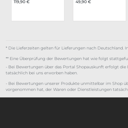
119,90 €
49,90 €
* Die Lieferzeiten gelten für Lieferungen nach Deutschland. 
** Eine Überprüfung der Bewertungen hat wie folgt stattgef
- Bei Bewertungen über das Portal Shopauskunft erfolgt die 
tatsächlich bei uns erworben haben.
- Bei Bewertungen unserer Produkte unmittelbar im Shop üb
vorgenommen hat, der Waren oder Dienstleistungen tatsächl