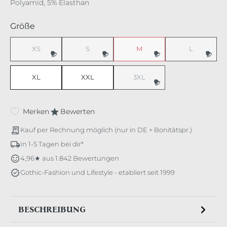
Polyamid, 5% Elasthan
auswählen
Größe
XS
S
M
L
(Diese Option ist zurzeit nicht verfügbar.)
(Diese Option ist zurzeit nicht verfügbar.)
(Diese Option ist zurzeit nicht v
(Diese Option 
XL
XXL
3XL
(Diese Option ist zurzeit nicht v
Merken
Bewerten
Kauf per Rechnung möglich (nur in DE + Bonitätspr.)
In 1-5 Tagen bei dir*
4,96★ aus 1.842 Bewertungen
Gothic-Fashion und Lifestyle - etabliert seit 1999
BESCHREIBUNG