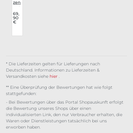
r
zen
h
Ind
ustr
9
69,
€
90
s
ies
€
Hos
i
e
Ecli
pse
* Die Lieferzeiten gelten für Lieferungen nach
Deutschland. Informationen zu Lieferzeiten &
Versandkosten siehe
hier
.
** Eine Überprüfung der Bewertungen hat wie folgt
stattgefunden:
- Bei Bewertungen über das Portal Shopauskunft erfolgt
die Bewertung unseres Shops über einen
individualisierten Link, den nur Verbraucher erhalten, die
Waren oder Dienstleistungen tatsächlich bei uns
erworben haben.