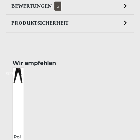
BEWERTUNGEN
0
PRODUKTSICHERHEIT
Produktgalerie überspringen
Wir empfehlen
US SIZE
CK
Poi