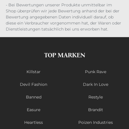
- Bei Bewertungen unserer Produkte unmittelbar im
Shop überprüfen wir jede Bewertung anhand der bei der
Bewertung angegebenen Daten individuell darauf, ob
diese ein Verbraucher vorgenommen hat, der Waren oder
Dienstleistungen tatsächlich bei uns erworben hat.
TOP MARKEN
Killstar
Punk Rave
Devil Fashion
Dark In Love
Banned
Restyle
Easure
Brandit
Heartless
Poizen Industries