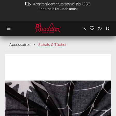
Kostenloser Versand ab €50
alt springen
(innerhalb Deutschlands)
Ware
Accessoires
Schals & Tücher
Bildergalerie überspringen