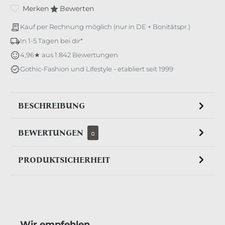
Merken
Bewerten
Kauf per Rechnung möglich (nur in DE + Bonitätspr.)
In 1-5 Tagen bei dir*
4,96★ aus 1.842 Bewertungen
Gothic-Fashion und Lifestyle - etabliert seit 1999
BESCHREIBUNG
BEWERTUNGEN
0
PRODUKTSICHERHEIT
Produktgalerie überspringen
Wir empfehlen