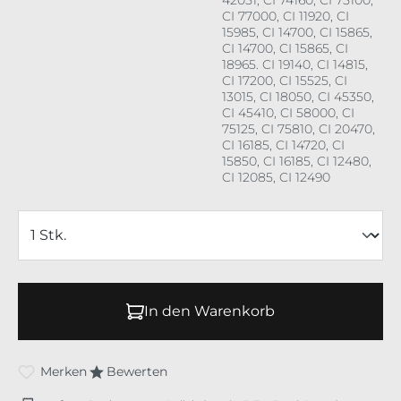
CI 77000, CI 11920, CI
15985, CI 14700, CI 15865,
CI 14700, CI 15865, CI
18965. CI 19140, CI 14815,
CI 17200, CI 15525, CI
13015, CI 18050, CI 45350,
CI 45410, CI 58000, CI
75125, CI 75810, CI 20470,
CI 16185, CI 14720, CI
15850, CI 16185, CI 12480,
CI 12085, CI 12490
In den Warenkorb
Merken
Bewerten