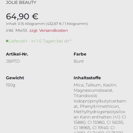
JOLIE BEAUTY
64,90 €
Inhalt:
0.15 Kilogramm
(432,67 € / 1 Kilogramm)
inkl. MwSt.
zzgl. Versandkosten
Lieferzeit - In 1-5 Tagen bei dir*
Artikel-Nr.
Farbe
JBPTD
Bunt
Gewicht
Inhaltsstoffe
150g
Mica, Talkum, Kaolin,
Magnesiumstearat,
Titandioxid,
Iodopropinylbutylcarbam
at, Phenyltrimethicon,
Methylhydrogenpolysilox
an Kann enthalten (+/-) CI
15880, CI 15980, CI 16035,
CI 18965, CI 19140, CI
42051, CI 74160, CI 75100,