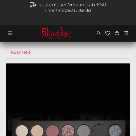
Kostenloser Versand ab €50
alt springen
(innerhalb Deutschlands)
Ware
Kosmetik
Bildergalerie überspringen