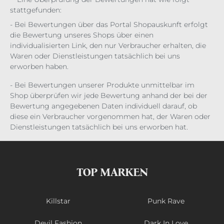
stattgefunden:
- Bei Bewertungen über das Portal Shopauskunft erfolgt
die Bewertung unseres Shops über einen
individualisierten Link, den nur Verbraucher erhalten, die
Waren oder Dienstleistungen tatsächlich bei uns
erworben haben.
- Bei Bewertungen unserer Produkte unmittelbar im
Shop überprüfen wir jede Bewertung anhand der bei der
Bewertung angegebenen Daten individuell darauf, ob
diese ein Verbraucher vorgenommen hat, der Waren oder
Dienstleistungen tatsächlich bei uns erworben hat.
TOP MARKEN
Killstar
Punk Rave
Devil Fashion
Dark In Love