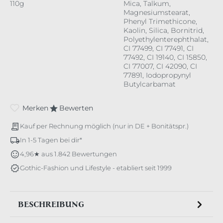
110g
Mica, Talkum,
Magnesiumstearat,
Phenyl Trimethicone,
Kaolin, Silica, Bornitrid,
Polyethylenterephthalat,
CI 77499, CI 77491, CI
77492, CI 19140, CI 15850,
CI 77007, CI 42090, CI
77891, Iodopropynyl
Butylcarbamat
Merken
Bewerten
Kauf per Rechnung möglich (nur in DE + Bonitätspr.)
In 1-5 Tagen bei dir*
4,96★ aus 1.842 Bewertungen
Gothic-Fashion und Lifestyle - etabliert seit 1999
BESCHREIBUNG