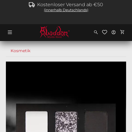
Kostenloser Versand ab €50
alt springen
(innerhalb Deutschlands)
Ware
Kosmetik
Bildergalerie überspringen