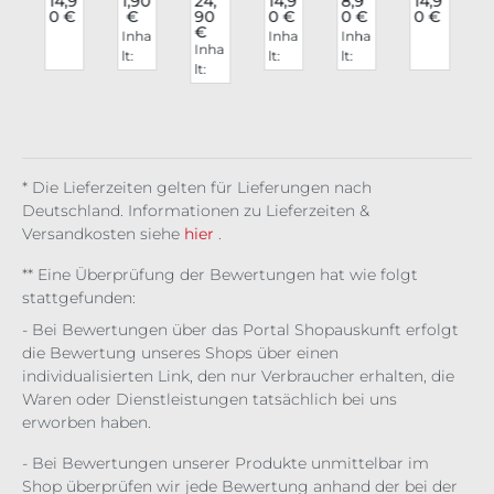
9
14,9
1,90
24,
14,9
8,9
14,9
€
0 €
€
90
0 €
0 €
0 €
tte
rstä
Cos
Lip
Lip
tte
€
Inha
Inha
Inha
m
Lilit
bch
me
pe
Lin
Got
Inha
lt:
lt:
lt:
l
r
h
en
tics
nsti
er
hic
lt:
0.01
0.00
0.00
n
Jas
Lip
ft
Spe
Cro
f
0.00
5 kg
75 l
15
7
c
mi
pe
Met
ll It
w
6 l
(126,
(1.98
kg
(
n
nsti
allic
Out
Sku
(4.15
67 €
6,67
(5.93
ft
Gri
Cha
ll
0,00
/ 1
€ / 1
3,33
€
Gri
p
lice
€ / 1
kg)
l)
€ / 1
l
m
Cha
* Die Lieferzeiten gelten für Lieferungen nach
l)
kg)
lice
Deutschland. Informationen zu Lieferzeiten &
Versandkosten siehe
hier
.
** Eine Überprüfung der Bewertungen hat wie folgt
stattgefunden:
- Bei Bewertungen über das Portal Shopauskunft erfolgt
die Bewertung unseres Shops über einen
individualisierten Link, den nur Verbraucher erhalten, die
Waren oder Dienstleistungen tatsächlich bei uns
erworben haben.
- Bei Bewertungen unserer Produkte unmittelbar im
Shop überprüfen wir jede Bewertung anhand der bei der