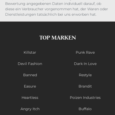
Bewertung angegebenen Daten individuell darauf, ob
diese ein Verbraucher vorgenommen hat, der Waren oder
Dienstleistungen tatsächlich bei uns erworben hat.
TOP MARKEN
Killstar
Punk Rave
Devil Fashion
Dark In Love
Banned
Restyle
Easure
Brandit
Heartless
Poizen Industries
Angry Itch
Buffalo