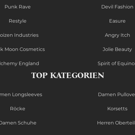
Punk Rave
Devil Fashion
Restyle
Easure
oizen Industries
Angry Itch
ck Moon Cosmetics
Jolie Beauty
lchemy England
Spirit of Equino
TOP KATEGORIEN
men Longsleeves
Damen Pullove
Röcke
Korsetts
Damen Schuhe
Herren Obertei