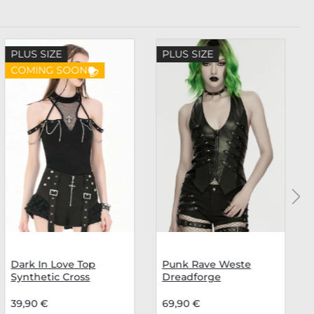
PLUS SIZE
PLUS SIZE
COMING SOON
Dark In Love Top
Punk Rave Weste
Synthetic Cross
Dreadforge
39,90 €
69,90 €