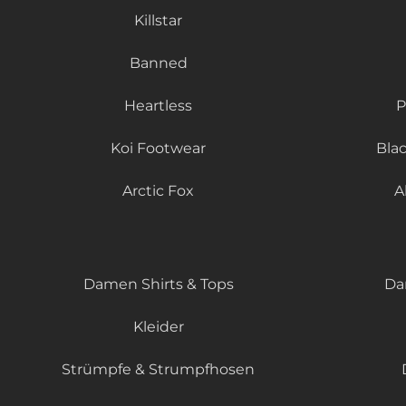
Killstar
Banned
Heartless
P
Koi Footwear
Bla
Arctic Fox
A
Damen Shirts & Tops
Da
Kleider
Strümpfe & Strumpfhosen