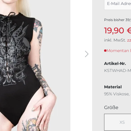
Preis bisher
39
19,90 
inkl. MwSt.
z
Momentan lei
Artikel-Nr.
KSTWHAD-
Material
95% Viskose,
ausw
Größe
XS
(Dies