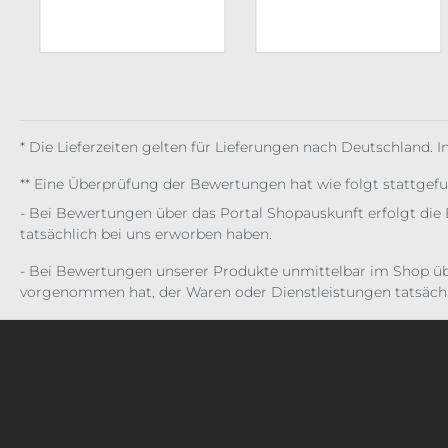
* Die Lieferzeiten gelten für Lieferungen nach Deutschland. 
** Eine Überprüfung der Bewertungen hat wie folgt stattgef
- Bei Bewertungen über das Portal Shopauskunft erfolgt die 
tatsächlich bei uns erworben haben.
- Bei Bewertungen unserer Produkte unmittelbar im Shop üb
vorgenommen hat, der Waren oder Dienstleistungen tatsächl