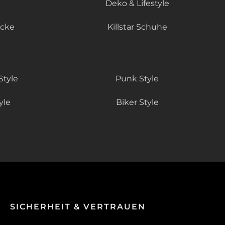
Deko & Lifestyle
äcke
Killstar Schuhe
Style
Punk Style
yle
Biker Style
SICHERHEIT & VERTRAUEN