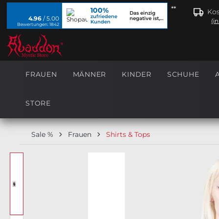
**
100%
springen
Zur Hauptnavigation springen
Kos
Das einzig
zufriedene
4.96
/ 5.00
negative ist,
(i
Kunden
dass ich...
Bewertungen: 1842
FRAUEN
MÄNNER
KINDER
SCHUHE
STORE
Sale %
Frauen
Shirts & Tops
Bildergalerie überspringen