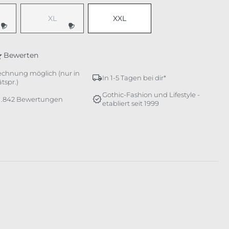
XL
XXL
e Option ist zurzeit nicht verfügbar.)
(Diese Option ist zurzeit nicht verfügbar.)
Bewerten
echnung möglich (nur in
In 1-5 Tagen bei dir*
tspr.)
Gothic-Fashion und Lifestyle -
 1.842 Bewertungen
etabliert seit 1999