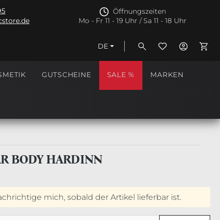
95
Öffnungszeiten
store.de
Mo - Fr 11 - 19 Uhr / Sa 11 - 18 Uhr
DE
Ware
SMETIK
GUTSCHEINE
SALE %
MARKEN
AR BODY HARDINN
hrichtige mich, sobald der Artikel lieferbar ist.